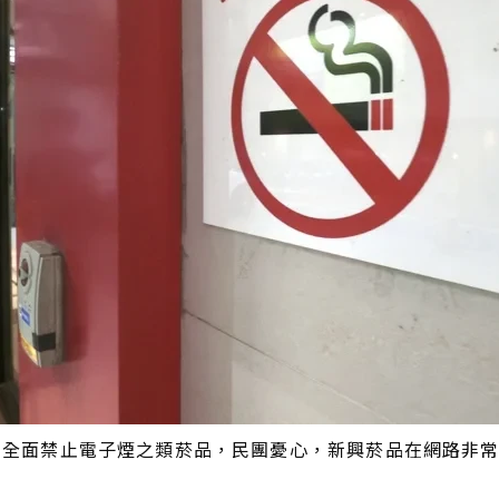
路，全面禁止電子煙之類菸品，民團憂心，新興菸品在網路非