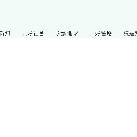
G新知
共好社會
永續地球
共好響應
議題