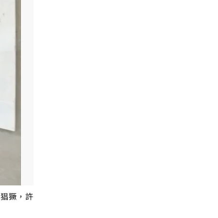
常猖獗，許