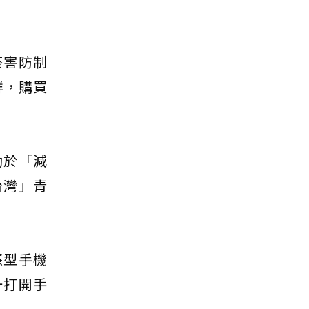
菸害防制
群，購買
助於「減
台灣」青
慧型手機
一打開手