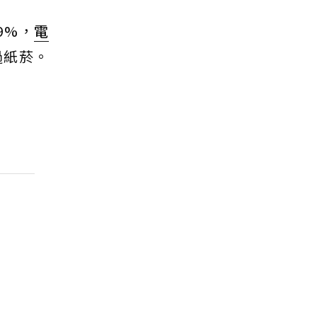
9%，
電
過紙菸。