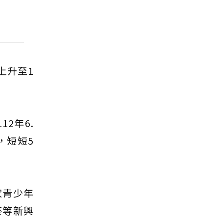
上升至1
2年6.
，短短5
家青少年
菸等新興