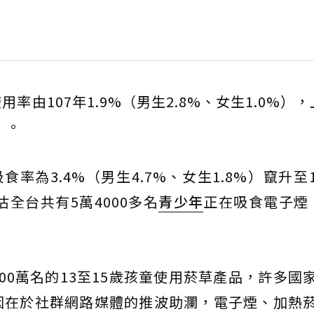
由107年1.9%（男生2.8%、女生1.0%），
）。
率為3.4%（男生4.7%、女生1.8%）竄升至11
估全台共有5萬4000多名
青少年
正在吸食電子煙
00萬名的13至15歲孩童使用菸草產品，許多國
因在於社群網路媒體的推波助瀾，電子煙、加熱