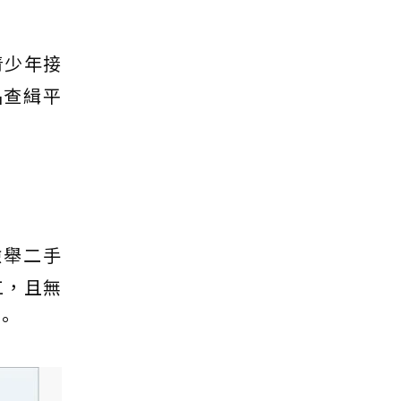
青少年接
品查緝平
檢舉二手
工，且無
。