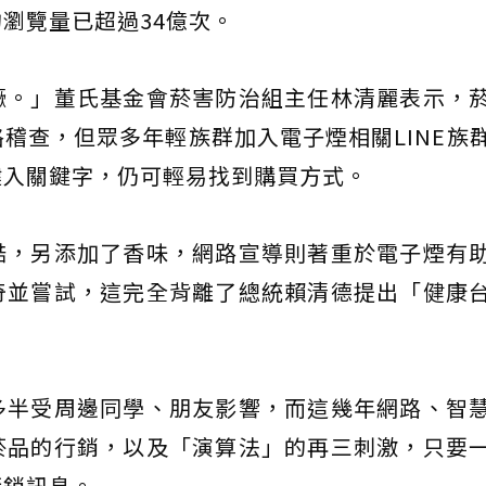
瀏覽量已超過34億次。
獗。」董氏基金會菸害防治組主任林清麗表示，
稽查，但眾多年輕族群加入電子煙相關LINE族
鍵入關鍵字，仍可輕易找到購買方式。
酷，另添加了香味，網路宣導則著重於電子煙有
奇並嘗試，這完全背離了總統賴清德提出「健康
多半受周邊同學、朋友影響，而這幾年網路、智
菸品的行銷，以及「演算法」的再三刺激，只要
行銷訊息。