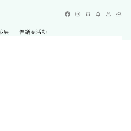
策展
倡議圈活動