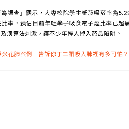
行為調查」顯示，大專校院學生紙菸吸菸率為5.2
學生比率，預估目前年輕學子吸食電子煙比率已超
銷及演算法刺激，讓不少年輕人掉入菸品陷阱。
爆米花肺案例—告訴你丁二酮吸入肺裡有多可怕？