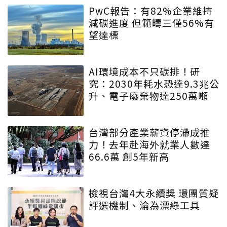
PwC報告：有82%企業維持
減碳進度 但範疇三僅56%有
望達標
AI環境成本不只碳排！研
究：2030年耗水恐達9.3兆公
升、電子廢棄物達250萬噸
台灣部分產業薪資停滯成推
力！去年赴海外就業人數達
66.6萬 創5年新高
檢視台灣4大永續獎 環團質疑
評選機制、淪為漂綠工具