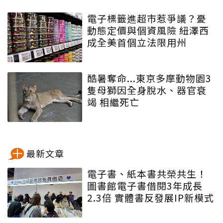
電子標籤進超市惹爭議？憂
動態定價與個資風險 紐澤西
成全美首個立法限用州
酷暑奪命...東京多摩動物園3
隻母獅因全身脫水、器官衰
竭 相繼死亡
最新文章
電子書、紙本書共榮共生！
圖書館電子書借閱3年成長
2.3倍 實體書反發展IP新模式