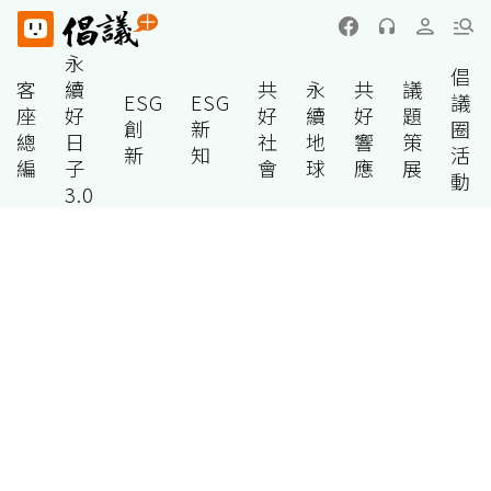
永
倡
客
續
共
永
共
議
ESG
ESG
議
座
好
好
續
好
題
創
新
圈
總
日
社
地
響
策
新
知
活
編
子
會
球
應
展
動
3.0