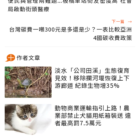
便民與管理兩難題...板橋車站街友密度高 社會
局啟動街頭醫療
下一篇
→
台灣碳費一噸300元是多還是少？一表比較亞洲
4國碳收費政策
作者文章
淡水「公司田溪」生態復育
見效！移除攔河堰恢復上下
游廊道 紀錄生物增35%
動物商業運輸指引上路！農
業部禁止犬貓用紙箱裝送 違
者最高罰7.5萬元