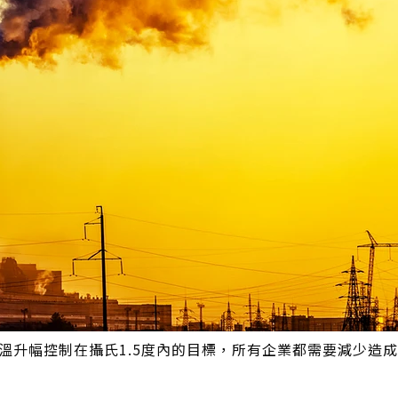
將全球氣溫升幅控制在攝氏1.5度內的目標，所有企業都需要減少造