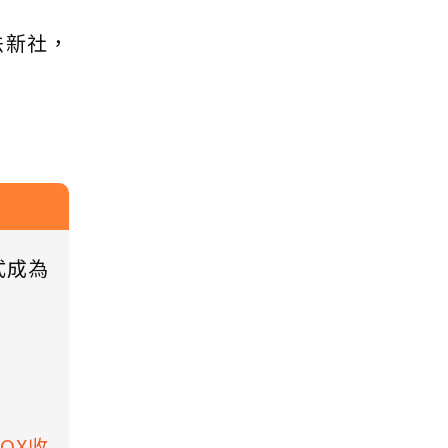
訴法新社，
式成為
BOX收