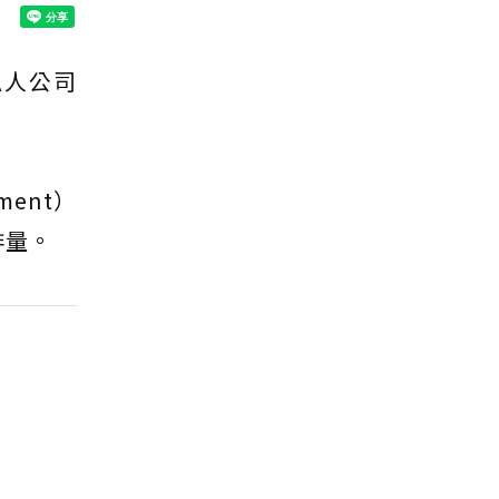
私人公司
ent）
排量。