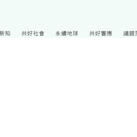
G新知
共好社會
永續地球
共好響應
議題