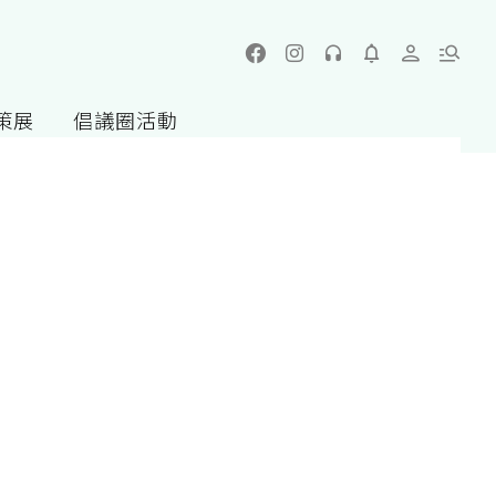
策展
倡議圈活動