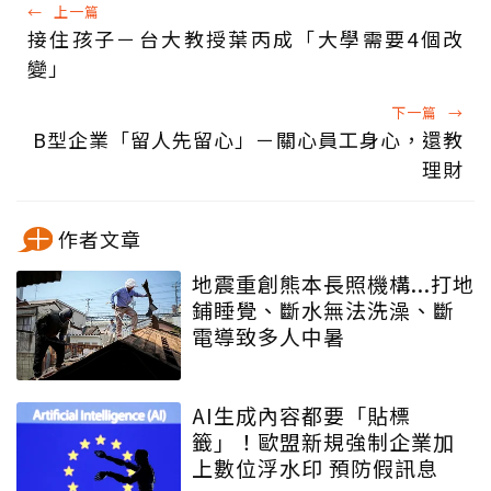
←
上一篇
接住孩子－台大教授葉丙成「大學需要4個改
變」
下一篇
→
B型企業「留人先留心」－關心員工身心，還教
理財
作者文章
地震重創熊本長照機構...打地
鋪睡覺、斷水無法洗澡、斷
電導致多人中暑
AI生成內容都要「貼標
籤」！歐盟新規強制企業加
上數位浮水印 預防假訊息