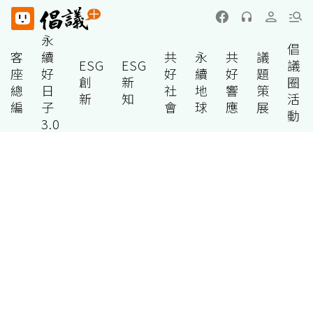
永
倡
客
續
共
永
共
議
ESG
ESG
議
座
好
好
續
好
題
創
新
圈
總
日
社
地
響
策
新
知
活
編
子
會
球
應
展
動
3.0