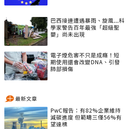
巴西接連遭遇暴雨、旋風...科
學家警告百年最強「超級聖
嬰」尚未出現
電子煙危害不只是成癮！短
期使用還會改變DNA、引發
肺部損傷
最新文章
PwC報告：有82%企業維持
減碳進度 但範疇三僅56%有
望達標