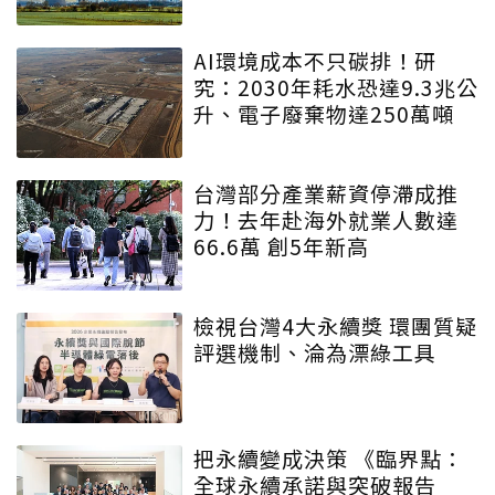
AI環境成本不只碳排！研
究：2030年耗水恐達9.3兆公
升、電子廢棄物達250萬噸
台灣部分產業薪資停滯成推
力！去年赴海外就業人數達
66.6萬 創5年新高
檢視台灣4大永續獎 環團質疑
評選機制、淪為漂綠工具
把永續變成決策 《臨界點：
全球永續承諾與突破報告