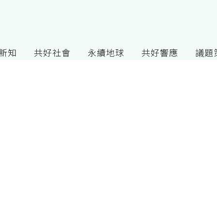
G新知
共好社會
永續地球
共好響應
議題