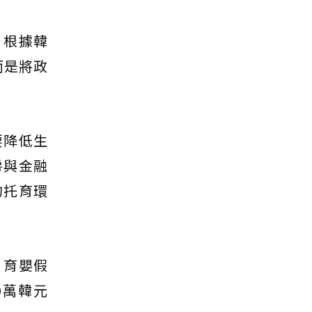
，根據韓
而是將政
要降低生
房與金融
的托育環
，育嬰假
0萬韓元