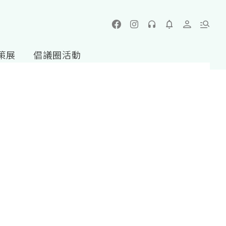
策展
倡議圈活動