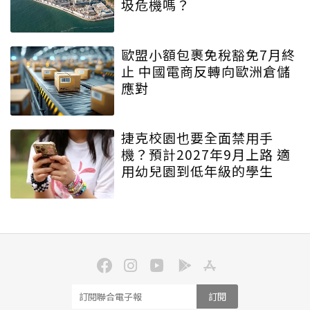
圾危機嗎？
歐盟小額包裹免稅豁免7月終
止 中國電商反轉向歐洲倉儲
應對
捷克校園也要全面禁用手
機？預計2027年9月上路 適
用幼兒園到低年級的學生
訂閱