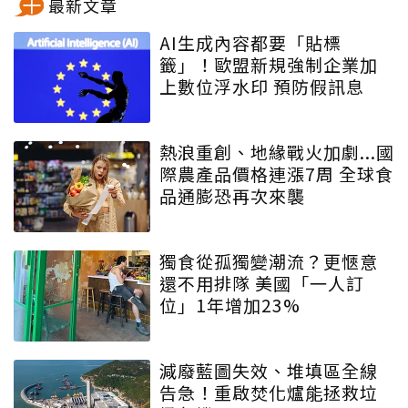
最新文章
AI生成內容都要「貼標
籤」！歐盟新規強制企業加
上數位浮水印 預防假訊息
熱浪重創、地緣戰火加劇...國
際農產品價格連漲7周 全球食
品通膨恐再次來襲
獨食從孤獨變潮流？更愜意
還不用排隊 美國「一人訂
位」1年增加23%
減廢藍圖失效、堆填區全線
告急！重啟焚化爐能拯救垃