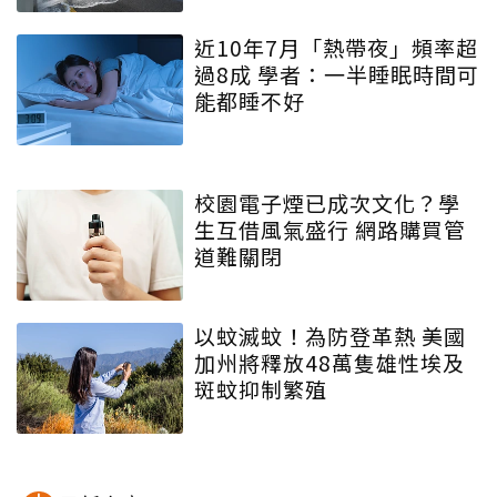
近10年7月「熱帶夜」頻率超
過8成 學者：一半睡眠時間可
能都睡不好
校園電子煙已成次文化？學
生互借風氣盛行 網路購買管
道難關閉
以蚊滅蚊！為防登革熱 美國
加州將釋放48萬隻雄性埃及
斑蚊抑制繁殖