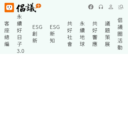
永
倡
客
續
共
永
共
議
ESG
ESG
議
座
好
好
續
好
題
創
新
圈
總
日
社
地
響
策
新
知
活
編
子
會
球
應
展
動
3.0