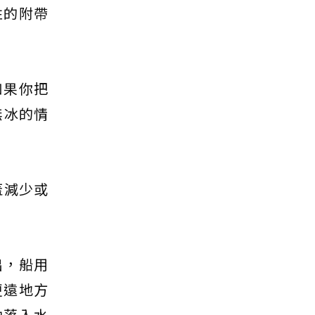
性的附帶
如果你把
無冰的情
蓋減少或
指出，船用
更遠地方
油落入水