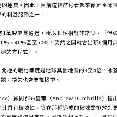
高的運費。因此，目前這條航線看起來像是季節
現的利基服務之一。
有1萬艘船隻通過，所以北極相對非常少。「但
30%、40%甚至50%，突然之間就會出現6個月
有趣的方程式」。
北極的暖化速度是地球其他地區的3至4倍。冰
問題，損失也會更加慘重。
liance）顧問鄧布里爾（Andrew Dumbrille）
尤其具有破壞性，它在那裡造成的破壞是排放到
漏的反應緩慢且有限，風險急劇上升。「一旦石