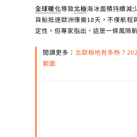
全球暖化
導致
北極
海冰面積持續減
貨船抵達歐洲僅需18天，不僅航程
定性。但專家指出，這是一條風險
閱讀更多：
北歐極地有多熱？20
範圍