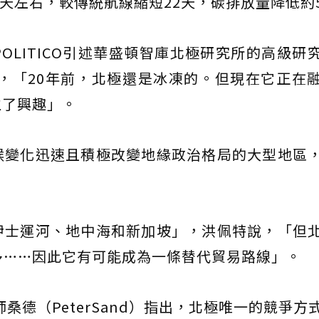
天左右，較傳統航線縮短22天，碳排放量降低約
OLITICO引述華盛頓智庫北極研究所的高級研
t）說，「20年前，北極還是冰凍的。但現在它正在
生了興趣」。
候變化迅速且積極改變地緣政治格局的大型地區
伊士運河、地中海和新加坡」，洪佩特說，「但
多……因此它有可能成為一條替代貿易路線」。
師桑德（PeterSand）指出，北極唯一的競爭方