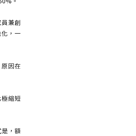
50%。
究員兼創
融化，一
，原因在
北極縮短
式是，額