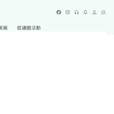
策展
倡議圈活動