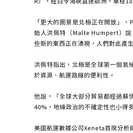
R），經白令海峽直達歐洲，單程18
「更大的圖景是北極正在開放」，P
始人洪佩特（Malte Humper
些新的東西正在湧現，人們對此產
洪佩特指出，北極是全球第一個氣
於資源、航運路線的便利性。
他說，「全球大部分貿易都經過蘇
40%，地緣政治的不確定性也小得
美國航運數據公司Xeneta首席分析