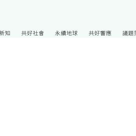
G新知
共好社會
永續地球
共好響應
議題