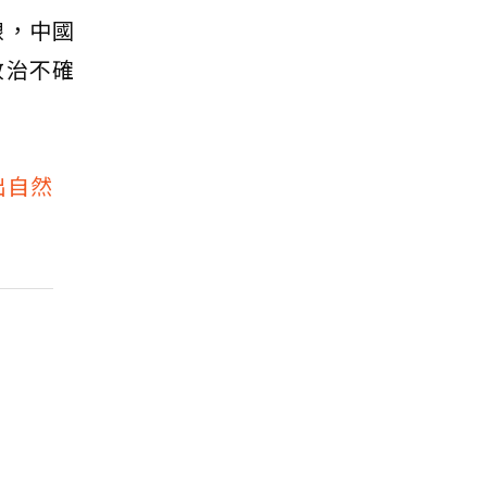
線，中國
政治不確
出自然