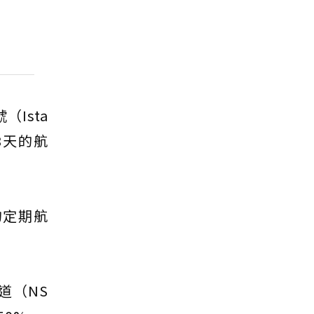
Ista
8天的航
的定期航
道（NS