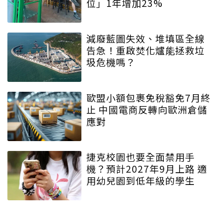
位」1年增加23%
減廢藍圖失效、堆填區全線
告急！重啟焚化爐能拯救垃
圾危機嗎？
歐盟小額包裹免稅豁免7月終
止 中國電商反轉向歐洲倉儲
應對
捷克校園也要全面禁用手
機？預計2027年9月上路 適
用幼兒園到低年級的學生