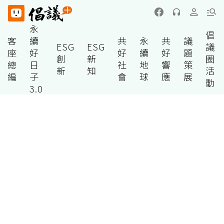
永
倡
客
續
共
永
共
議
ESG
ESG
議
座
好
好
續
好
題
創
新
圈
總
日
社
地
響
策
新
知
活
編
子
會
球
應
展
動
3.0