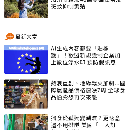
斑蚊抑制繁殖
最新文章
AI生成內容都要「貼標
籤」！歐盟新規強制企業加
上數位浮水印 預防假訊息
熱浪重創、地緣戰火加劇...國
際農產品價格連漲7周 全球食
品通膨恐再次來襲
獨食從孤獨變潮流？更愜意
還不用排隊 美國「一人訂