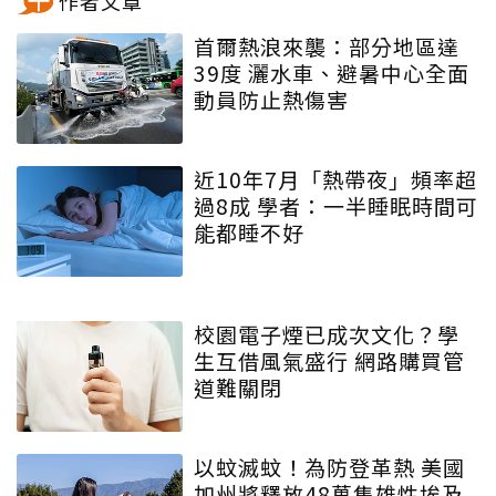
作者文章
首爾熱浪來襲：部分地區達
39度 灑水車、避暑中心全面
動員防止熱傷害
近10年7月「熱帶夜」頻率超
過8成 學者：一半睡眠時間可
能都睡不好
校園電子煙已成次文化？學
生互借風氣盛行 網路購買管
道難關閉
以蚊滅蚊！為防登革熱 美國
加州將釋放48萬隻雄性埃及