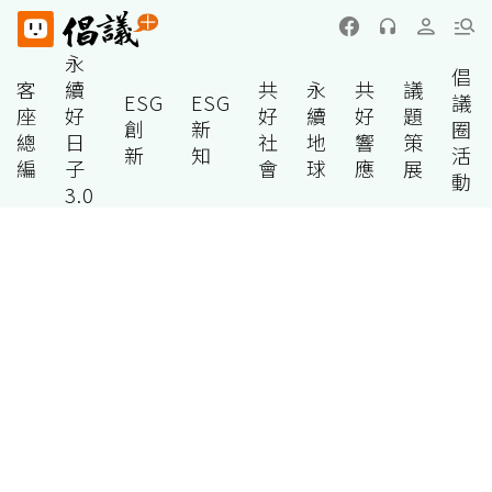
永
倡
客
續
共
永
共
議
ESG
ESG
議
座
好
好
續
好
題
創
新
圈
總
日
社
地
響
策
新
知
活
編
子
會
球
應
展
動
3.0