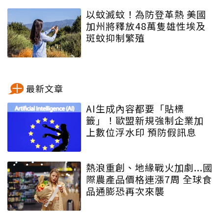
以蚊滅蚊！為防登革熱 美國
加州將釋放48萬隻雄性埃及
斑蚊抑制繁殖
最新文章
AI生成內容都要「貼標
籤」！歐盟新規強制企業加
上數位浮水印 預防假訊息
熱浪重創、地緣戰火加劇...國
際農產品價格連漲7周 全球食
品通膨恐再次來襲