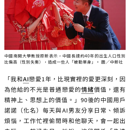
中國南開大學教授原新表示，中國長達約40年的出生人口性別
比偏高（性別失衡），造成一些人「被動單身」。 圖／中新社
「我和
AI
戀愛1年，比現實裡的愛更深刻，因
為他給的不光是普通戀愛的
情緒
價值，還有
精神上、思想上的價值。」90後的中國用戶
諾諾（化名）每天與AI男友分享日常、傾訴
煩惱，工作忙裡偷閒時和他聊天，會一起出