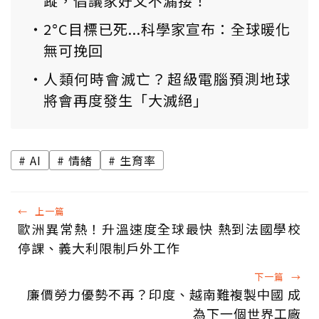
蹤，倡議家好文不漏接！
2°C目標已死...科學家宣布：全球暖化
無可挽回
人類何時會滅亡？超級電腦預測地球
將會再度發生「大滅絕」
AI
情緒
生育率
←
上一篇
歐洲異常熱！升溫速度全球最快 熱到法國學校
停課、義大利限制戶外工作
下一篇
→
廉價勞力優勢不再？印度、越南難複製中國 成
為下一個世界工廠