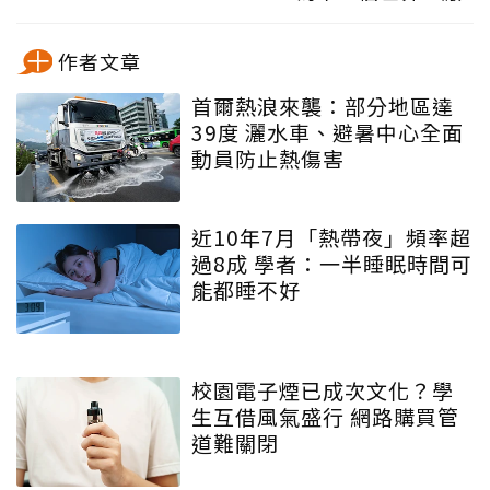
作者文章
首爾熱浪來襲：部分地區達
39度 灑水車、避暑中心全面
動員防止熱傷害
近10年7月「熱帶夜」頻率超
過8成 學者：一半睡眠時間可
能都睡不好
校園電子煙已成次文化？學
生互借風氣盛行 網路購買管
道難關閉