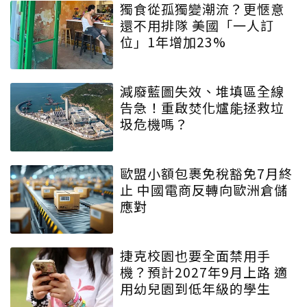
獨食從孤獨變潮流？更愜意
還不用排隊 美國「一人訂
位」1年增加23%
減廢藍圖失效、堆填區全線
告急！重啟焚化爐能拯救垃
圾危機嗎？
歐盟小額包裹免稅豁免7月終
止 中國電商反轉向歐洲倉儲
應對
捷克校園也要全面禁用手
機？預計2027年9月上路 適
用幼兒園到低年級的學生