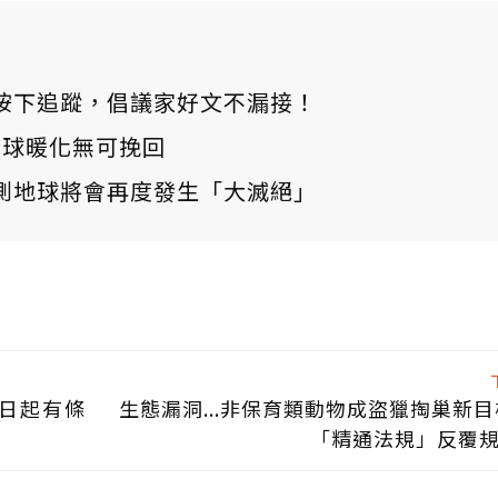
ews 按下追蹤，倡議家好文不漏接！
：全球暖化無可挽回
測地球將會再度發生「大滅絕」
1日起有條
生態漏洞...非保育類動物成盜獵掏巢新目
「精通法規」反覆