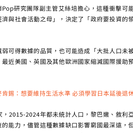
ldPop研究團隊副主管艾絲培擔心，這種衝擊可
經濟與社會活動之母」，決定了「政府要投資的
減弱可得數據的品質，也可能造成「大批人口未
，最近美國、英國及其他歐洲國家縮減國際援助
麥肯錫：想要維持生活水準 必須學習日本延後退
，2015-2024年都未統計人口，黎巴嫩、敘利
查的能力，儘管這種數據缺口影響窮國最深遠，