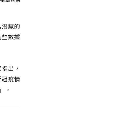
能衝擊疾病
為潛藏的
這些數據
究指出，
新冠疫情
」。