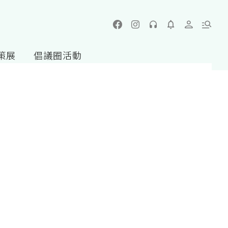
策展
倡議圈活動