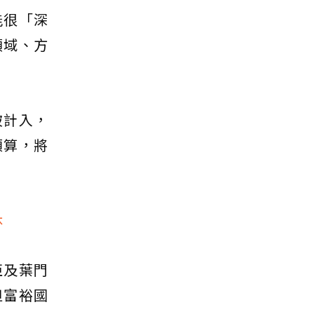
能很「深
領域、方
被計入，
預算，將
休
亞及葉門
但富裕國