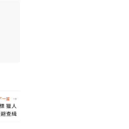
下一篇
→
標 獵人
規避查緝