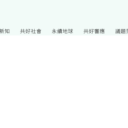
G新知
共好社會
永續地球
共好響應
議題