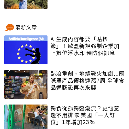
最新文章
AI生成內容都要「貼標
籤」！歐盟新規強制企業加
上數位浮水印 預防假訊息
熱浪重創、地緣戰火加劇...國
際農產品價格連漲7周 全球食
品通膨恐再次來襲
獨食從孤獨變潮流？更愜意
還不用排隊 美國「一人訂
位」1年增加23%