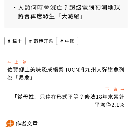
人類何時會滅亡？超級電腦預測地球
將會再度發生「大滅絕」
稀土
環境汙染
中國
←
上一篇
佐賀鄉土美味恐成絕響 IUCN將九州大彈塗魚列
為「易危」
下一篇
→
「從母姓」只停在形式平等？修法18年來累計
平均僅2.1%
作者文章