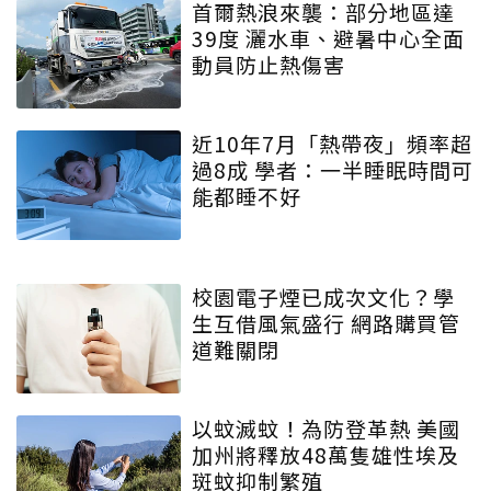
首爾熱浪來襲：部分地區達
39度 灑水車、避暑中心全面
動員防止熱傷害
近10年7月「熱帶夜」頻率超
過8成 學者：一半睡眠時間可
能都睡不好
校園電子煙已成次文化？學
生互借風氣盛行 網路購買管
道難關閉
以蚊滅蚊！為防登革熱 美國
加州將釋放48萬隻雄性埃及
斑蚊抑制繁殖