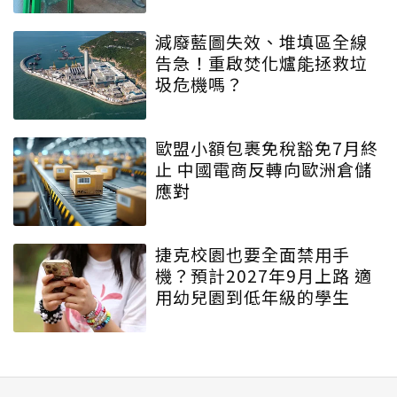
減廢藍圖失效、堆填區全線
告急！重啟焚化爐能拯救垃
圾危機嗎？
歐盟小額包裹免稅豁免7月終
止 中國電商反轉向歐洲倉儲
應對
捷克校園也要全面禁用手
機？預計2027年9月上路 適
用幼兒園到低年級的學生