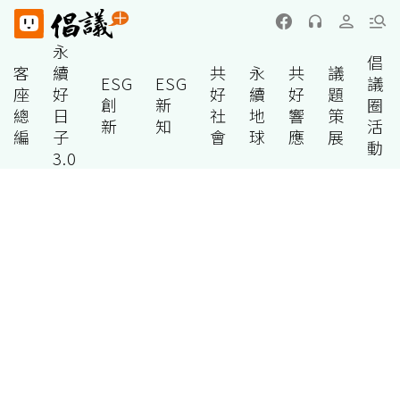
永
倡
客
續
共
永
共
議
ESG
ESG
議
座
好
好
續
好
題
創
新
圈
總
日
社
地
響
策
新
知
活
編
子
會
球
應
展
動
3.0