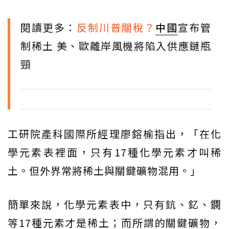
閱讀更多：
反制川普關稅？
中國
宣布管
制稀土 美、歐離岸風機將陷入供應鏈瓶
頸
工研院產科國際所經理廖鎔榆指出，「在化
學元素表裡面，只有17種化學元素才叫稀
土。但外界常將稀土與關鍵礦物混用。」
簡單來說，化學元素表中，只有鈧、釔、鑭
等17種元素才是稀土；而所謂的關鍵礦物，