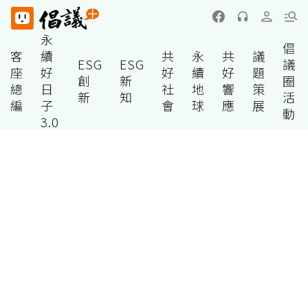
永
倡
客
續
共
永
共
議
ESG
ESG
議
座
好
好
續
好
題
創
新
圈
總
日
社
地
響
策
新
知
活
編
子
會
球
應
展
動
3.0