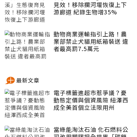
見效！移除攔河堰恢復上下
游廊道 紀錄生物增35%
動物商業運輸指引上路！農
業部禁止犬貓用紙箱裝送 違
者最高罰7.5萬元
最新文章
電子標籤進超市惹爭議？憂
動態定價與個資風險 紐澤西
成全美首個立法限用州
當綠能淘汰石油 化石燃料公
司改用塑膠把全世界「碳鎖