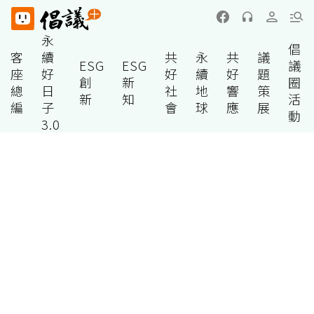
永
倡
客
續
共
永
共
議
ESG
ESG
議
座
好
好
續
好
題
創
新
圈
總
日
社
地
響
策
新
知
活
編
子
會
球
應
展
動
3.0