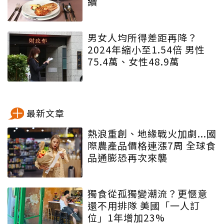
續
男女人均所得差距再降？
2024年縮小至1.54倍 男性
75.4萬、女性48.9萬
最新文章
熱浪重創、地緣戰火加劇...國
際農產品價格連漲7周 全球食
品通膨恐再次來襲
獨食從孤獨變潮流？更愜意
還不用排隊 美國「一人訂
位」1年增加23%