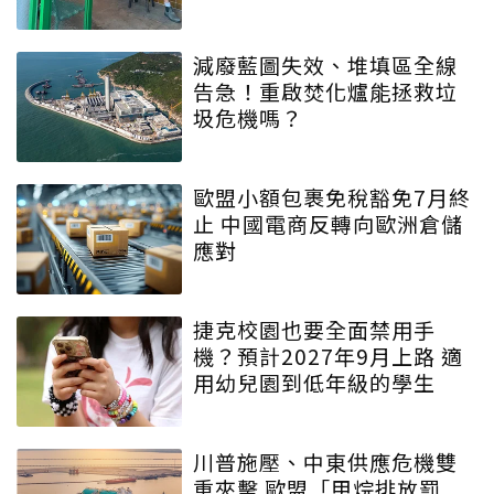
減廢藍圖失效、堆填區全線
告急！重啟焚化爐能拯救垃
圾危機嗎？
歐盟小額包裹免稅豁免7月終
止 中國電商反轉向歐洲倉儲
應對
捷克校園也要全面禁用手
機？預計2027年9月上路 適
用幼兒園到低年級的學生
川普施壓、中東供應危機雙
重夾擊 歐盟「甲烷排放罰