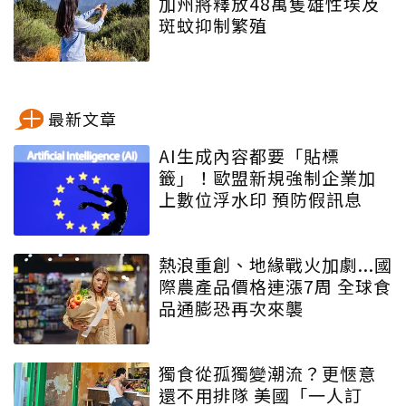
加州將釋放48萬隻雄性埃及
斑蚊抑制繁殖
最新文章
AI生成內容都要「貼標
籤」！歐盟新規強制企業加
上數位浮水印 預防假訊息
熱浪重創、地緣戰火加劇...國
際農產品價格連漲7周 全球食
品通膨恐再次來襲
獨食從孤獨變潮流？更愜意
還不用排隊 美國「一人訂