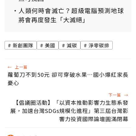
人類何時會滅亡？超級電腦預測地球
將會再度發生「大滅絕」
新創團隊
美國
減碳
淨零碳排
←
上一篇
蘿蔔刀不到50元 卻可穿破水果…國小爆紅家長
憂心
下一篇
→
【倡議圈活動】「以資本推動影響力生態系發
展，加速台灣SDGs規模化進程」第三屆台灣影
響力投資國際論壇圓滿閉幕