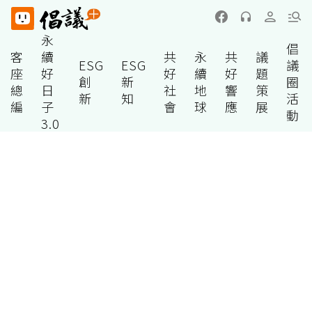
永
倡
客
續
共
永
共
議
ESG
ESG
議
座
好
好
續
好
題
創
新
圈
總
日
社
地
響
策
新
知
活
編
子
會
球
應
展
動
3.0