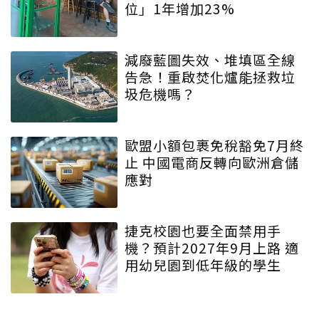
位」1年增加23%
減廢藍圖失效、堆填區全線
告急！重啟焚化爐能拯救垃
圾危機嗎？
歐盟小額包裹免稅豁免7月終
止 中國電商反轉向歐洲倉儲
應對
捷克校園也要全面禁用手
機？預計2027年9月上路 適
用幼兒園到低年級的學生