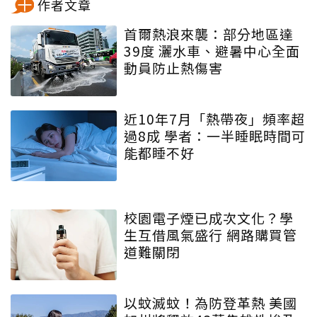
作者文章
首爾熱浪來襲：部分地區達
39度 灑水車、避暑中心全面
動員防止熱傷害
近10年7月「熱帶夜」頻率超
過8成 學者：一半睡眠時間可
能都睡不好
校園電子煙已成次文化？學
生互借風氣盛行 網路購買管
道難關閉
以蚊滅蚊！為防登革熱 美國