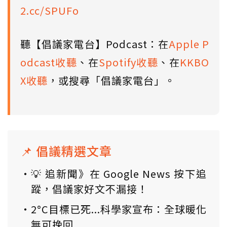
2.cc/SPUFo
聽【倡議家電台】Podcast：在
Apple P
odcast收聽
、在
Spotify收聽
、在
KKBO
X收聽
，或搜尋「倡議家電台」。
📌 倡議精選文章
💡 追新聞》在 Google News 按下追
蹤，倡議家好文不漏接！
2°C目標已死...科學家宣布：全球暖化
無可挽回