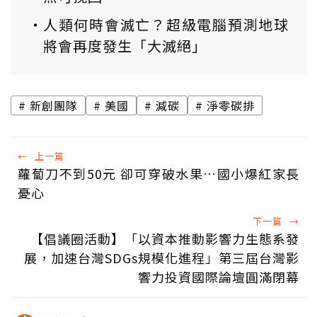
人類何時會滅亡？超級電腦預測地球
將會再度發生「大滅絕」
新創團隊
美國
減碳
淨零碳排
←
上一篇
蘿蔔刀不到50元 卻可穿破水果…國小爆紅家長
憂心
下一篇
→
【倡議圈活動】「以資本推動影響力生態系發
展，加速台灣SDGs規模化進程」第三屆台灣影
響力投資國際論壇圓滿閉幕