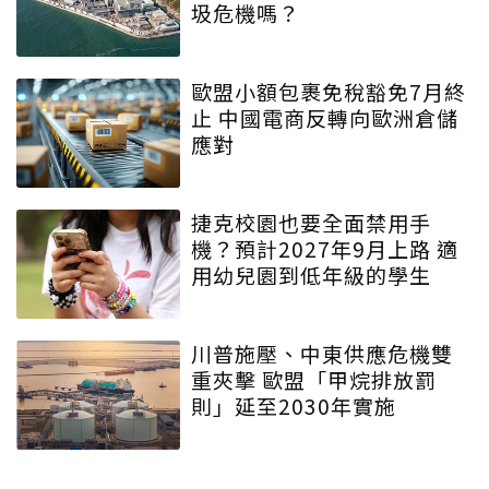
圾危機嗎？
歐盟小額包裹免稅豁免7月終
止 中國電商反轉向歐洲倉儲
應對
捷克校園也要全面禁用手
機？預計2027年9月上路 適
用幼兒園到低年級的學生
川普施壓、中東供應危機雙
重夾擊 歐盟「甲烷排放罰
則」延至2030年實施