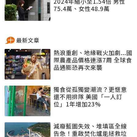
2024年縮小至1.54倍 男性
75.4萬、女性48.9萬
最新文章
熱浪重創、地緣戰火加劇...國
際農產品價格連漲7周 全球食
品通膨恐再次來襲
獨食從孤獨變潮流？更愜意
還不用排隊 美國「一人訂
位」1年增加23%
減廢藍圖失效、堆填區全線
告急！重啟焚化爐能拯救垃