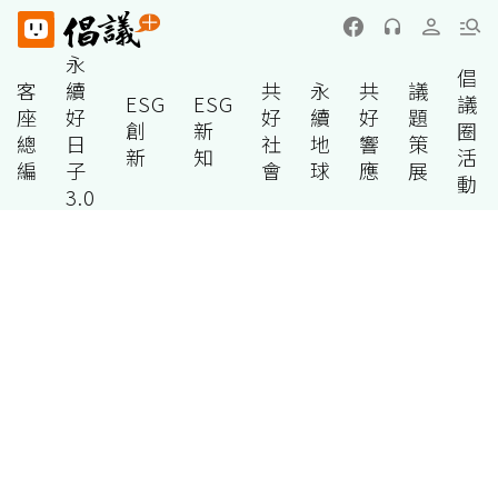
永
倡
客
續
共
永
共
議
ESG
ESG
議
座
好
好
續
好
題
創
新
圈
總
日
社
地
響
策
新
知
活
編
子
會
球
應
展
動
3.0