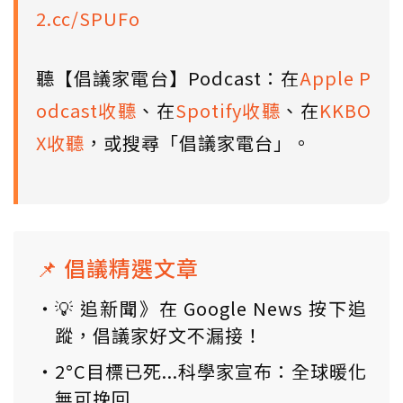
2.cc/SPUFo
聽【倡議家電台】Podcast：在
Apple P
odcast收聽
、在
Spotify收聽
、在
KKBO
X收聽
，或搜尋「倡議家電台」。
📌 倡議精選文章
💡 追新聞》在 Google News 按下追
蹤，倡議家好文不漏接！
2°C目標已死...科學家宣布：全球暖化
無可挽回