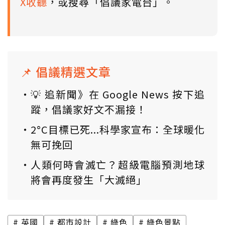
X收聽
，或搜尋「倡議家電台」。
📌 倡議精選文章
💡 追新聞》在 Google News 按下追
蹤，倡議家好文不漏接！
2°C目標已死...科學家宣布：全球暖化
無可挽回
人類何時會滅亡？超級電腦預測地球
將會再度發生「大滅絕」
英國
都市設計
綠色
綠色景點