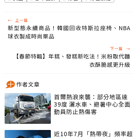
←
上一篇
新型態永續商品！韓國回收特斯拉座椅、NBA
球衣製成時尚單品
下一篇
→
【春節特輯】年糕、發糕新吃法！米粉取代麵
衣酥脆感更升級
作者文章
首爾熱浪來襲：部分地區達
39度 灑水車、避暑中心全面
動員防止熱傷害
近10年7月「熱帶夜」頻率超