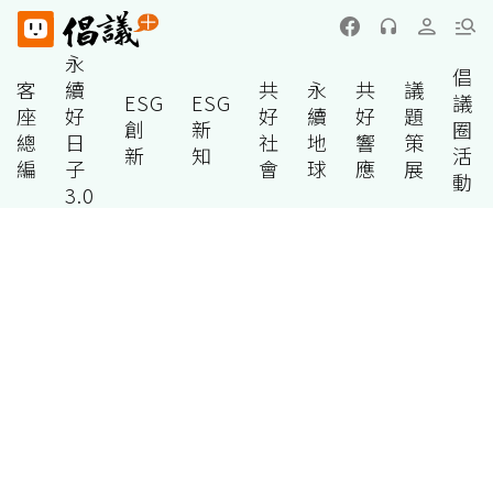
永
倡
客
續
共
永
共
議
ESG
ESG
議
座
好
好
續
好
題
創
新
圈
總
日
社
地
響
策
新
知
活
編
子
會
球
應
展
動
3.0