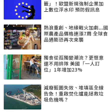
籤」！歐盟新規強制企業加
上數位浮水印 預防假訊息
熱浪重創、地緣戰火加劇...國
際農產品價格連漲7周 全球食
品通膨恐再次來襲
獨食從孤獨變潮流？更愜意
還不用排隊 美國「一人訂
位」1年增加23%
減廢藍圖失效、堆填區全線
告急！重啟焚化爐能拯救垃
圾危機嗎？