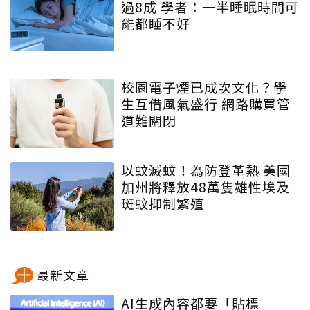
過8成 學者：一半睡眠時間可
能都睡不好
校園電子煙已成次文化？學
生互借風氣盛行 網路購買管
道難關閉
以蚊滅蚊！為防登革熱 美國
加州將釋放48萬隻雄性埃及
斑蚊抑制繁殖
最新文章
AI生成內容都要「貼標