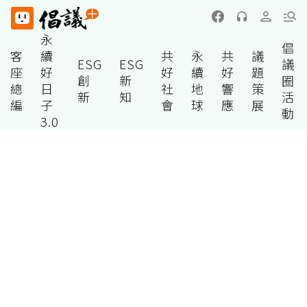
永
倡
客
續
共
永
共
議
ESG
ESG
議
座
好
好
續
好
題
創
新
圈
總
日
社
地
響
策
新
知
活
編
子
會
球
應
展
動
3.0