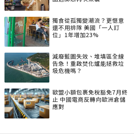
獨食從孤獨變潮流？更愜意
還不用排隊 美國「一人訂
位」1年增加23%
減廢藍圖失效、堆填區全線
告急！重啟焚化爐能拯救垃
圾危機嗎？
歐盟小額包裹免稅豁免7月終
止 中國電商反轉向歐洲倉儲
應對