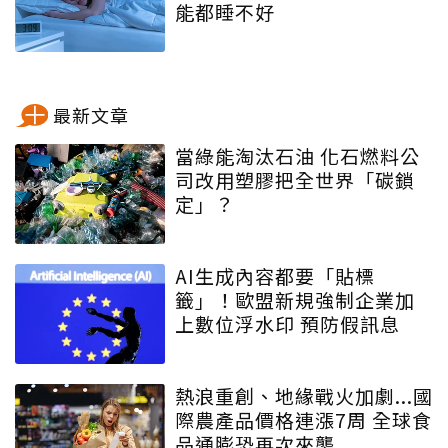
能都睡不好
最新文章
當綠能淘汰石油 化石燃料公
司改用塑膠把全世界「碳鎖
定」？
AI生成內容都要「貼標
籤」！歐盟新規強制企業加
上數位浮水印 預防假訊息
熱浪重創、地緣戰火加劇...國
際農產品價格連漲7周 全球食
品通膨恐再次來襲