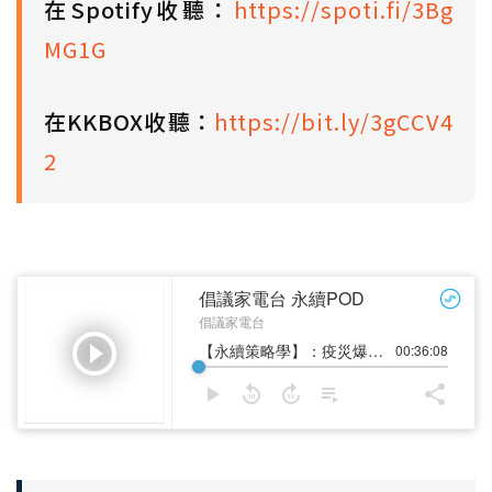
在Spotify收聽：
https://spoti.fi/3Bg
MG1G
在KKBOX收聽：
https://bit.ly/3gCCV4
2