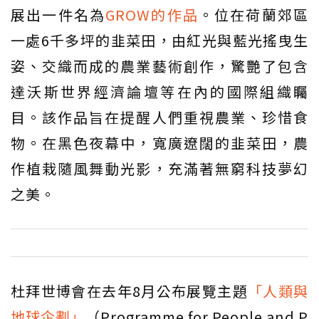
展出一件名為
GROW的作品
。位在荷蘭郊區
一處6千多坪的韭菜田，由紅光與藍光搖曳生
姿、交織而成的農業藝術創作，驚艷了包含
達沃斯世界經濟論壇等在內的國際組織矚
目。該作品旨在提醒人們重視農業、珍惜食
物。在黑色夜幕中，寬廣遼闊的韭菜田，農
作植栽隨風舞動光影，充滿著無窮科技夢幻
之美。
杜拜世博會在去年8月公布展覽主題
「人類與
地球企劃」
（Programme for People and P