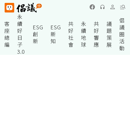
永
倡
客
續
共
永
共
議
ESG
ESG
議
座
好
好
續
好
題
創
新
圈
總
日
社
地
響
策
新
知
活
編
子
會
球
應
展
動
3.0