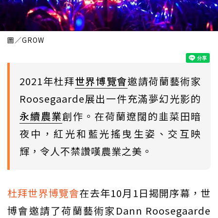
圖／GROW
2021年杜拜
世界博覽會
邀請荷蘭藝術家
Roosegaarde展出一件充滿夢幻光影的
永續農業
創作。在荷蘭遼闊的韭菜田暗
夜中，紅光和藍光搖曳生姿、交互映
輝，令人不禁讚嘆農業之美。
杜拜世界博覽會
在去年10月1日揭開序幕，世
博會邀請了荷蘭藝術家Dann Roosegaarde