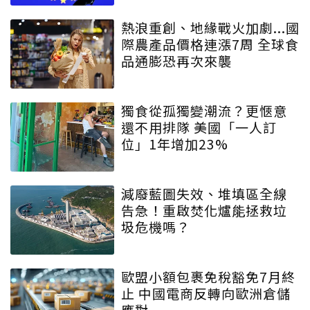
熱浪重創、地緣戰火加劇...國
際農產品價格連漲7周 全球食
品通膨恐再次來襲
獨食從孤獨變潮流？更愜意
還不用排隊 美國「一人訂
位」1年增加23%
減廢藍圖失效、堆填區全線
告急！重啟焚化爐能拯救垃
圾危機嗎？
歐盟小額包裹免稅豁免7月終
止 中國電商反轉向歐洲倉儲
應對