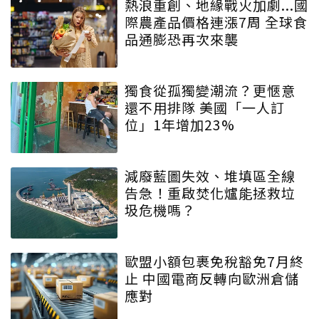
熱浪重創、地緣戰火加劇...國
際農產品價格連漲7周 全球食
品通膨恐再次來襲
獨食從孤獨變潮流？更愜意
還不用排隊 美國「一人訂
位」1年增加23%
減廢藍圖失效、堆填區全線
告急！重啟焚化爐能拯救垃
圾危機嗎？
歐盟小額包裹免稅豁免7月終
止 中國電商反轉向歐洲倉儲
應對