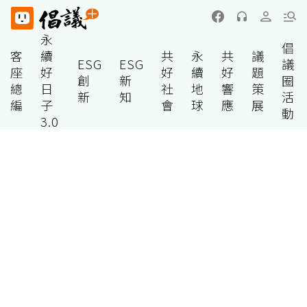
永
倡
客
續
共
永
共
議
ESG
ESG
議
座
好
好
續
好
題
創
新
圈
總
日
社
地
響
策
新
知
活
編
子
會
球
應
展
動
3.0