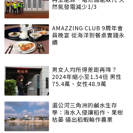
然氣發電減少1/3
AMAZZING CLUB 9周年會
員晚宴 從海洋到餐桌實踐永
續
男女人均所得差距再降？
2024年縮小至1.54倍 男性
75.4萬、女性48.9萬
湄公河三角洲的鹹水生存
學：海水入侵讓稻作、果樹
枯萎 逼出稻蝦輪作農業