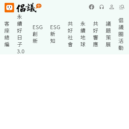
永
倡
客
續
共
永
共
議
ESG
ESG
議
座
好
好
續
好
題
創
新
圈
總
日
社
地
響
策
新
知
活
編
子
會
球
應
展
動
3.0