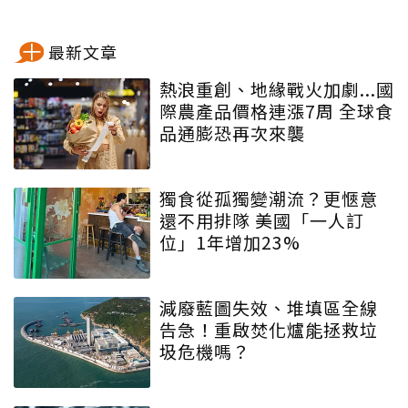
最新文章
熱浪重創、地緣戰火加劇...國
際農產品價格連漲7周 全球食
品通膨恐再次來襲
獨食從孤獨變潮流？更愜意
還不用排隊 美國「一人訂
位」1年增加23%
減廢藍圖失效、堆填區全線
告急！重啟焚化爐能拯救垃
圾危機嗎？