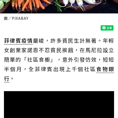
圖／PIXABAY
菲律賓疫情
嚴峻，許多貧民生計無著。年輕
女創業家諾恩不忍貧民挨餓，在馬尼拉設立
簡單的「社區食櫥」，意外引發仿效，短短
半個月，全菲律賓出現上千個社區
食物銀
行
。