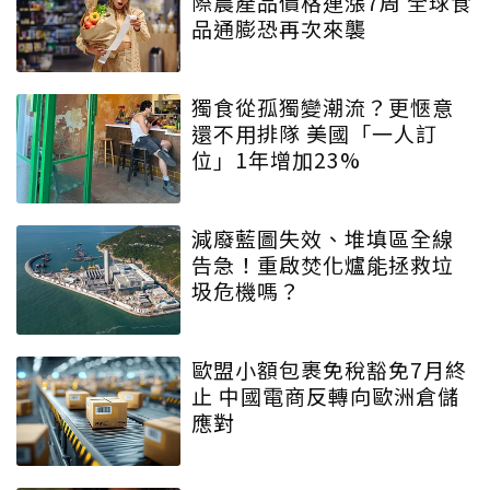
際農產品價格連漲7周 全球食
品通膨恐再次來襲
獨食從孤獨變潮流？更愜意
還不用排隊 美國「一人訂
位」1年增加23%
減廢藍圖失效、堆填區全線
告急！重啟焚化爐能拯救垃
圾危機嗎？
歐盟小額包裹免稅豁免7月終
止 中國電商反轉向歐洲倉儲
應對