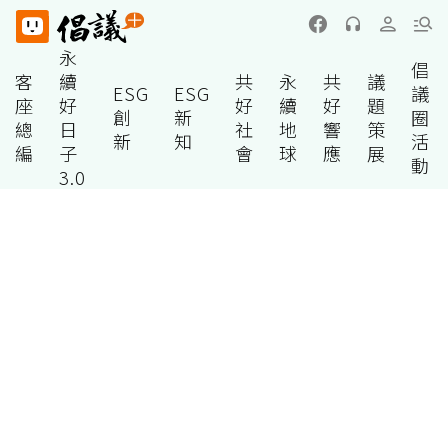
永
倡
客
續
共
永
共
議
ESG
ESG
議
座
好
好
續
好
題
創
新
圈
總
日
社
地
響
策
新
知
活
編
子
會
球
應
展
動
3.0