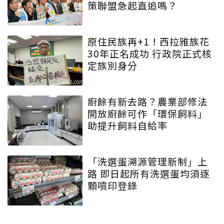
策聯盟急起直追嗎？
原住民族再+1！西拉雅族花
30年正名成功 行政院正式核
定族別身分
廚餘有新去路？農業部修法
開放廚餘可作「環保飼料」
助提升飼料自給率
「洗選蛋溯源管理新制」上
路 即日起所有洗選蛋均須逐
顆噴印登錄