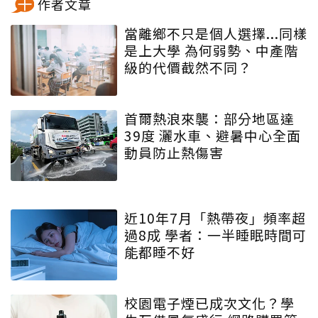
作者文章
當離鄉不只是個人選擇...同樣
是上大學 為何弱勢、中產階
級的代價截然不同？
首爾熱浪來襲：部分地區達
39度 灑水車、避暑中心全面
動員防止熱傷害
近10年7月「熱帶夜」頻率超
過8成 學者：一半睡眠時間可
能都睡不好
校園電子煙已成次文化？學