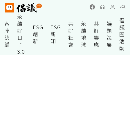
永
倡
客
續
共
永
共
議
ESG
ESG
議
座
好
好
續
好
題
創
新
圈
總
日
社
地
響
策
新
知
活
編
子
會
球
應
展
動
3.0