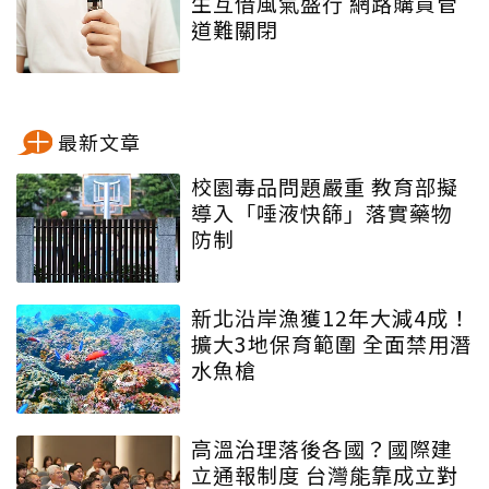
生互借風氣盛行 網路購買管
道難關閉
最新文章
校園毒品問題嚴重 教育部擬
導入「唾液快篩」落實藥物
防制
新北沿岸漁獲12年大減4成！
擴大3地保育範圍 全面禁用潛
水魚槍
高溫治理落後各國？國際建
立通報制度 台灣能靠成立對