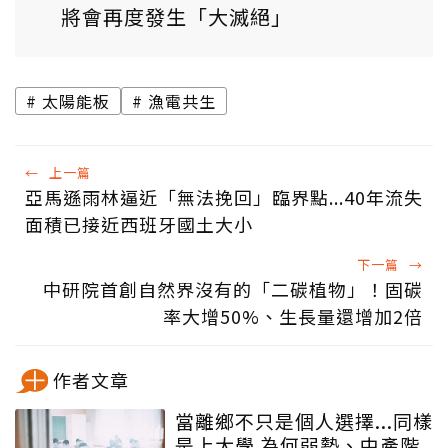
將會再度發生「大滅絕」
太陽能板
漁電共生
←
上一篇
亞馬遜雨林逼近「無法挽回」臨界點...40年流失
面積已接近西班牙國土大小
下一篇
→
中研院首創自然界沒有的「二碳植物」！固碳
率大增50%、生長量還增加2倍
作者文章
當離鄉不只是個人選擇...同樣
是上大學 為何弱勢、中產階