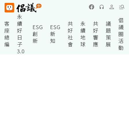
永
倡
客
續
共
永
共
議
ESG
ESG
議
座
好
好
續
好
題
創
新
圈
總
日
社
地
響
策
新
知
活
編
子
會
球
應
展
動
3.0