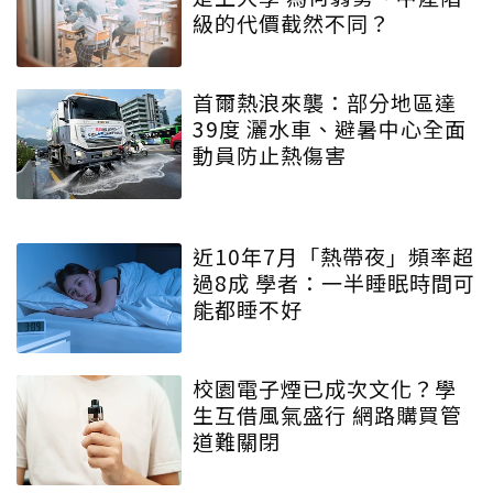
級的代價截然不同？
首爾熱浪來襲：部分地區達
39度 灑水車、避暑中心全面
動員防止熱傷害
近10年7月「熱帶夜」頻率超
過8成 學者：一半睡眠時間可
能都睡不好
校園電子煙已成次文化？學
生互借風氣盛行 網路購買管
道難關閉