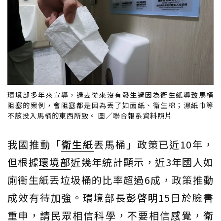
環境部多年來宣導，過去從來沒有發生過因為衛生紙導致馬桶
阻塞的案例，會阻塞都是因為丟了如面紙、衛生棉；濕紙巾等
不該投入馬桶的東西所致。 圖／聯合報系資料照片
我國推動「
衛生紙
丟馬桶」政策已近10年，
但根據
環境部
近幾年統計顯示，近3年國人如
廁衛生紙丟垃圾桶的比率超過6成，政策推動
成效有待加強。環境部長
彭啓明
15日於臉書
重申，請民眾相信科學，不要相信感覺，衛