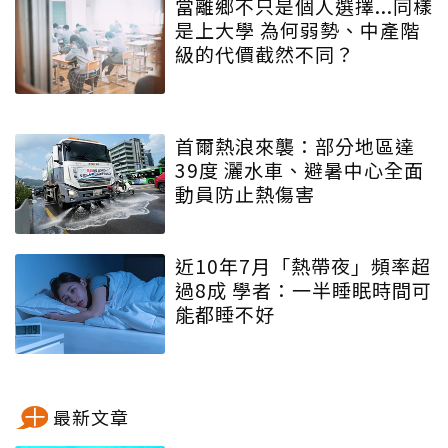
當離鄉不只是個人選擇...同樣
是上大學 為何弱勢、中產階
級的代價截然不同？
首爾熱浪來襲：部分地區達
39度 灑水車、避暑中心全面
動員防止熱傷害
近10年7月「熱帶夜」頻率超
過8成 學者：一半睡眠時間可
能都睡不好
最新文章