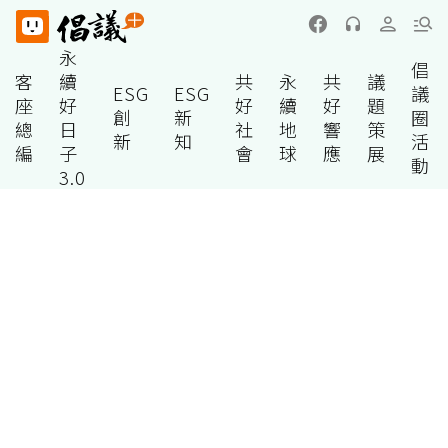
永
倡
客
續
共
永
共
議
ESG
ESG
議
座
好
好
續
好
題
創
新
圈
總
日
社
地
響
策
新
知
活
編
子
會
球
應
展
動
3.0