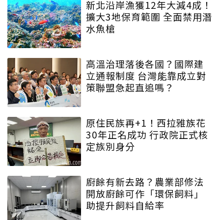
新北沿岸漁獲12年大減4成！
擴大3地保育範圍 全面禁用潛
水魚槍
高溫治理落後各國？國際建
立通報制度 台灣能靠成立對
策聯盟急起直追嗎？
原住民族再+1！西拉雅族花
30年正名成功 行政院正式核
定族別身分
廚餘有新去路？農業部修法
開放廚餘可作「環保飼料」
助提升飼料自給率