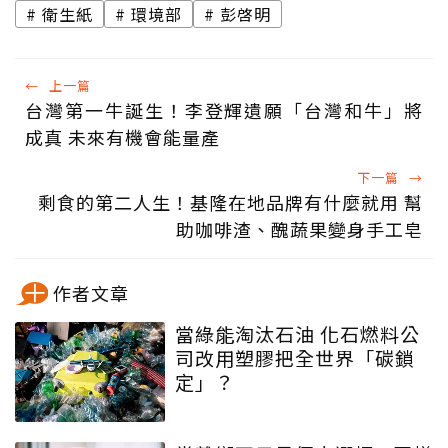
衛生紙
環境部
彭啓明
←
上一篇
台灣第一牛誕生！李登輝遺願「台灣和牛」將
成真 未來有機會能量產
下一篇
→
剩食的第二人生！基隆在地品牌有什麼就用 幫
助咖啡渣、醜蔬果變身手工皂
作者文章
當綠能淘汰石油 化石燃料公
司改用塑膠把全世界「碳鎖
定」？