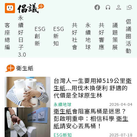
永
倡
客
續
共
永
共
議
ESG
ESG
議
座
好
好
續
好
題
創
新
圈
總
日
社
地
響
策
新
知
活
編
子
會
球
應
展
動
3.0
衛生紙
台灣人一生要用掉519公里
衛
生紙
...用伐木換便利 舒適的
代價是全球原生林
永續地球
2026-04-04
衛生紙
會阻塞馬桶是迷思？
彭啟明重申：相信科學
衛生
紙
請安心丟馬桶！
ESG新知
2025-07-18