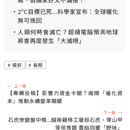
2°C目標已死...科學家宣布：全球暖化
無可挽回
人類何時會滅亡？超級電腦預測地球
將會再度發生「大滅絕」
吸菸
長照
←
上一篇
【專欄投稿】影響力資金卡關？揭開「催化資
本」推動永續變革關鍵
下一篇
→
石虎慘變盤中飧...越南籍移工獵殺石虎、穿山甲
等保育類 賣給同鄉「野味」