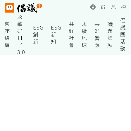
永
倡
客
續
共
永
共
議
ESG
ESG
議
座
好
好
續
好
題
創
新
圈
總
日
社
地
響
策
新
知
活
編
子
會
球
應
展
動
3.0