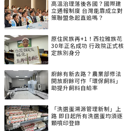
高溫治理落後各國？國際建
立通報制度 台灣能靠成立對
策聯盟急起直追嗎？
原住民族再+1！西拉雅族花
30年正名成功 行政院正式核
定族別身分
廚餘有新去路？農業部修法
開放廚餘可作「環保飼料」
助提升飼料自給率
「洗選蛋溯源管理新制」上
路 即日起所有洗選蛋均須逐
顆噴印登錄