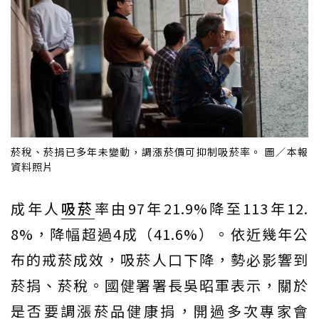
菸稅、菸捐已多年未變動，調漲菸價可抑制吸菸率。 圖／本報
資料照片
成年人
吸菸
率由97年21.9%降至113年12.
8%，降幅超過4成（41.6%）。依近幾年公
布的戒菸成效，吸菸人口下降，勢必影響到
菸捐、菸稅。國健署署長吳昭軍表示，關於
是否要調漲菸品健康捐，開過多次專家會