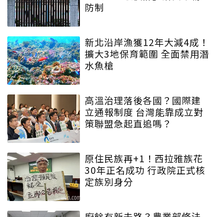
防制
新北沿岸漁獲12年大減4成！
擴大3地保育範圍 全面禁用潛
水魚槍
高溫治理落後各國？國際建
立通報制度 台灣能靠成立對
策聯盟急起直追嗎？
原住民族再+1！西拉雅族花
30年正名成功 行政院正式核
定族別身分
廚餘有新去路？農業部修法