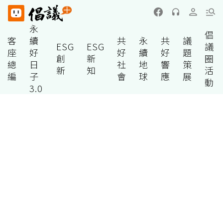
永
倡
客
續
共
永
共
議
ESG
ESG
議
座
好
好
續
好
題
創
新
圈
總
日
社
地
響
策
新
知
活
編
子
會
球
應
展
動
3.0