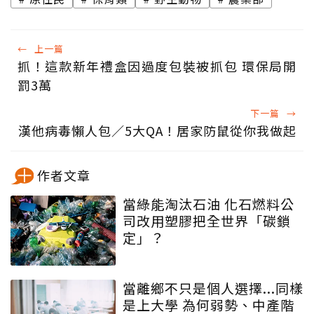
←
上一篇
抓！這款新年禮盒因過度包裝被抓包 環保局開
罰3萬
下一篇
→
漢他病毒懶人包／5大QA！居家防鼠從你我做起
作者文章
當綠能淘汰石油 化石燃料公
司改用塑膠把全世界「碳鎖
定」？
當離鄉不只是個人選擇...同樣
是上大學 為何弱勢、中產階