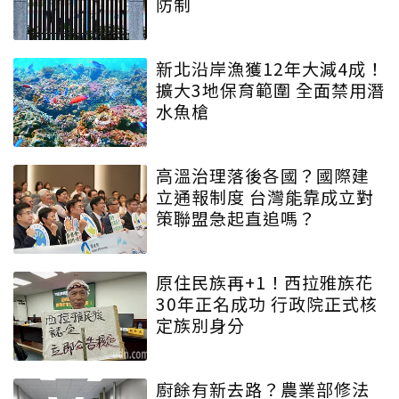
防制
新北沿岸漁獲12年大減4成！
擴大3地保育範圍 全面禁用潛
水魚槍
高溫治理落後各國？國際建
立通報制度 台灣能靠成立對
策聯盟急起直追嗎？
原住民族再+1！西拉雅族花
30年正名成功 行政院正式核
定族別身分
廚餘有新去路？農業部修法