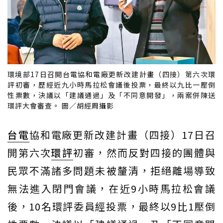
環境部17日召開台電協和電廠更新改建計畫（四接）第六次環
評初審，歷經近九小時馬拉松會議後投票，最終以九比一壓倒
性票數，決議以「建議通過」及「不同意開發」，兩案併陳送
環評大會審查。 圖／胡經周攝影
台電
協和電廠更新改建計畫（四接）17日召
開第六次
環評
初審，然而反對四接的團體與
民眾不滿諸多問題未被釐清，拒絕離場導致
無法進入閉門會議，在近9小時馬拉松會議
後，10名環評委員經投票，最終以9比1壓倒