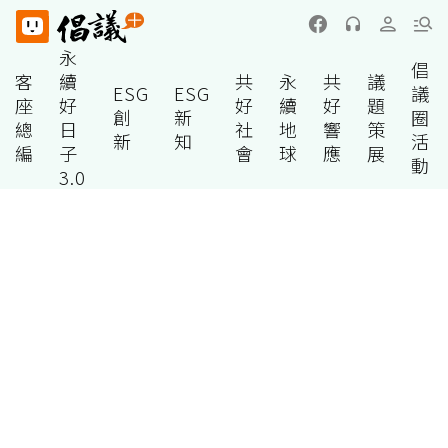
永
倡
客
續
共
永
共
議
ESG
ESG
議
座
好
好
續
好
題
創
新
圈
總
日
社
地
響
策
新
知
活
編
子
會
球
應
展
動
3.0