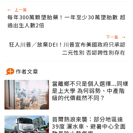
←
上一篇
每年300萬顆墮胎藥！一年至少30萬墮胎數 超
過出生人數2倍
下一篇
→
狂人川普／放棄DEI！川普宣布美國政府只承認
二元性別 否認跨性別存在
作者文章
當離鄉不只是個人選擇...同樣
是上大學 為何弱勢、中產階
級的代價截然不同？
首爾熱浪來襲：部分地區達
39度 灑水車、避暑中心全面