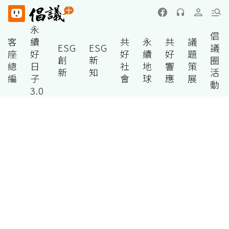
永
倡
客
續
共
永
共
議
ESG
ESG
議
座
好
好
續
好
題
創
新
圈
總
日
社
地
響
策
新
知
活
編
子
會
球
應
展
動
3.0