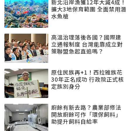
新北沿岸漁獲12年大減4成！
擴大3地保育範圍 全面禁用潛
水魚槍
高溫治理落後各國？國際建
立通報制度 台灣能靠成立對
策聯盟急起直追嗎？
原住民族再+1！西拉雅族花
30年正名成功 行政院正式核
定族別身分
廚餘有新去路？農業部修法
開放廚餘可作「環保飼料」
助提升飼料自給率