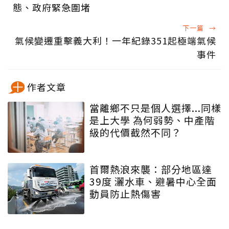
態、政府緊急圍堵
下一篇
→
氣候變遷重擊義大利！一年紀錄351起極端氣候
事件
作者文章
當離鄉不只是個人選擇...同樣
是上大學 為何弱勢、中產階
級的代價截然不同？
首爾熱浪來襲：部分地區達
39度 灑水車、避暑中心全面
動員防止熱傷害