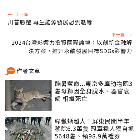
←
上一篇
川普勝選 再生能源發展恐剉勒等
下一篇
→
2024台灣影響力投資國際論壇：以創新金融解
決方案，推升永續發展目標SDGs影響力
作者文章
酷暑奪命...東京多摩動物園3
隻母獅因全身脫水、器官衰
竭 相繼死亡
綠鬣蜥超人！屏東民間半年
移除6.3萬隻 冠軍獵人獨自抓
5648隻、領98.9萬禮券