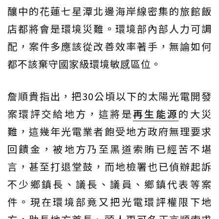
釀中的花蓮七星潭北邊海岸線密集的旅館飯
店都將會是環境災難。環境部內部人力可調
配，案件多應該從改善效率著手，無論如何
都不該棄守國家級環境敏感區位。
詹順貴指出，把30公頃以下的太陽光電開發
案環評交給地方，這將是
再生能源
的大災
難，這幾年光電業者飽受地方政府無理要求
回饋金，被地方乃至黑道索賄已經苦不堪
言，甚至打退堂鼓，而地檢署也已偵辦起訴
不少鄉鎮長、議長、議員、鄉鎮代表等案
件。現在環境部竟又把光電環評權限下地