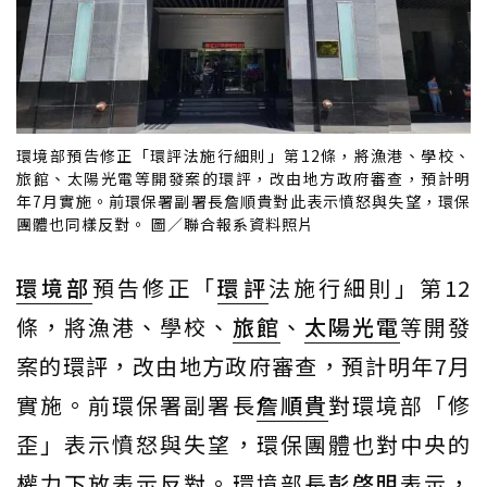
環境部預告修正「環評法施行細則」第12條，將漁港、學校、
旅館、太陽光電等開發案的環評，改由地方政府審查，預計明
年7月實施。前環保署副署長詹順貴對此表示憤怒與失望，環保
團體也同樣反對。 圖／聯合報系資料照片
環境部
預告修正「
環評
法施行細則」第12
條，將漁港、學校、
旅館
、
太陽光電
等開發
案的環評，改由地方政府審查，預計明年7月
實施。前環保署副署長
詹順貴
對環境部「修
歪」表示憤怒與失望，環保團體也對中央的
權力下放表示反對。環境部長
彭啓明
表示，