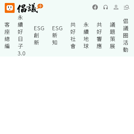
永
倡
客
續
共
永
共
議
ESG
ESG
議
座
好
好
續
好
題
創
新
圈
總
日
社
地
響
策
新
知
活
編
子
會
球
應
展
動
3.0