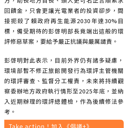
方，助長地方首長、頭人更可名正言順索求
回饋金，只會更讓光電業者的投資卻步，間
接扼殺了賴政府再生能源2030年達30%目
標，備受期待的彭啓明部長竟端出這般的環
評修惡草案，要給予嚴正抗議與嚴厲譴責。
彭啓明對此表示，目前外界仍有諸多疑慮，
環境部暫不修正旅館開發行為環評主管機關
的環評審查、監督分工權責，未來將持續觀
察委辦地方政府執行情形至2025年底，並納
入近期辦理的環評總體檢，作為後續修法參
考。
Take action！加入《倡議+》