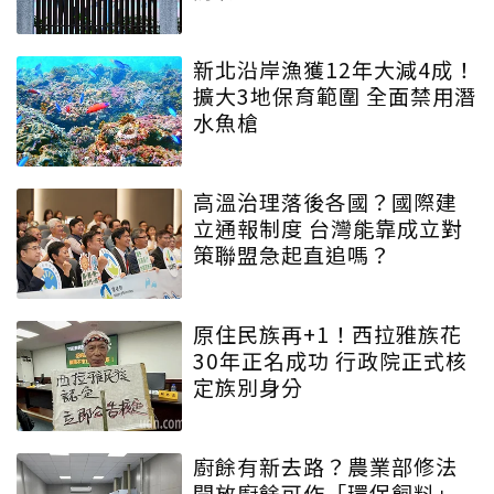
新北沿岸漁獲12年大減4成！
擴大3地保育範圍 全面禁用潛
水魚槍
高溫治理落後各國？國際建
立通報制度 台灣能靠成立對
策聯盟急起直追嗎？
原住民族再+1！西拉雅族花
30年正名成功 行政院正式核
定族別身分
廚餘有新去路？農業部修法
開放廚餘可作「環保飼料」