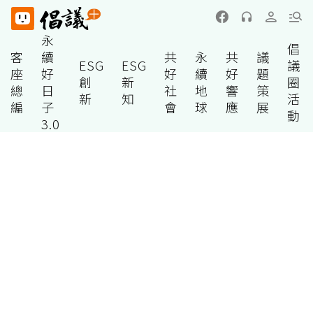
永
倡
客
續
共
永
共
議
ESG
ESG
議
座
好
好
續
好
題
創
新
圈
總
日
社
地
響
策
新
知
活
編
子
會
球
應
展
動
3.0