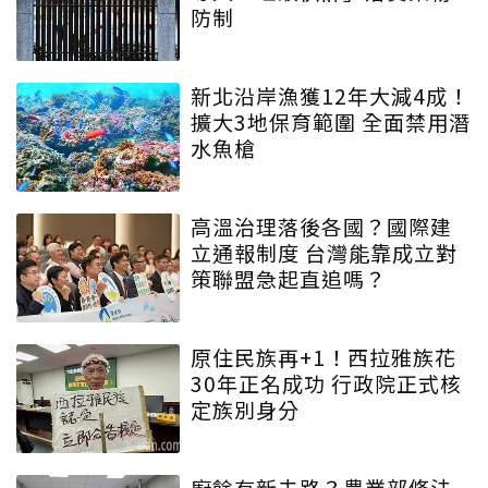
防制
新北沿岸漁獲12年大減4成！
擴大3地保育範圍 全面禁用潛
水魚槍
高溫治理落後各國？國際建
立通報制度 台灣能靠成立對
策聯盟急起直追嗎？
原住民族再+1！西拉雅族花
30年正名成功 行政院正式核
定族別身分
廚餘有新去路？農業部修法