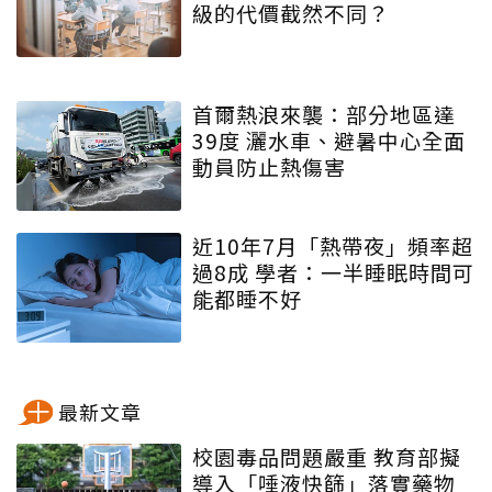
級的代價截然不同？
首爾熱浪來襲：部分地區達
39度 灑水車、避暑中心全面
動員防止熱傷害
近10年7月「熱帶夜」頻率超
過8成 學者：一半睡眠時間可
能都睡不好
最新文章
校園毒品問題嚴重 教育部擬
導入「唾液快篩」落實藥物