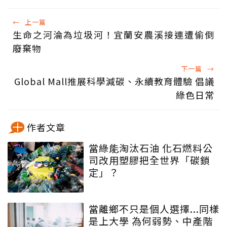
←
上一篇
生命之河淪為垃圾河！宜蘭安農溪接連遭偷倒
廢棄物
下一篇
→
Global Mall推展科學減碳、永續教育體驗 倡議
綠色日常
作者文章
當綠能淘汰石油 化石燃料公
司改用塑膠把全世界「碳鎖
定」？
當離鄉不只是個人選擇...同樣
是上大學 為何弱勢、中產階