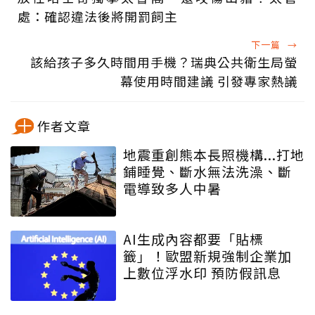
處：確認違法後將開罰飼主
下一篇
→
該給孩子多久時間用手機？瑞典公共衛生局螢
幕使用時間建議 引發專家熱議
作者文章
地震重創熊本長照機構...打地
鋪睡覺、斷水無法洗澡、斷
電導致多人中暑
AI生成內容都要「貼標
籤」！歐盟新規強制企業加
上數位浮水印 預防假訊息