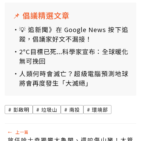
📌 倡議精選文章
💡 追新聞》在 Google News 按下追
蹤，倡議家好文不漏接！
2°C目標已死...科學家宣布：全球暖化
無可挽回
人類何時會滅亡？超級電腦預測地球
將會再度發生「大滅絕」
彭啟明
垃圾山
南投
環境部
←
上一篇
放任哈士奇獨攀太魯閣、還咬傷山豬！太管