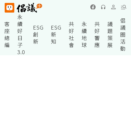
永
倡
客
續
共
永
共
議
ESG
ESG
議
座
好
好
續
好
題
創
新
圈
總
日
社
地
響
策
新
知
活
編
子
會
球
應
展
動
3.0