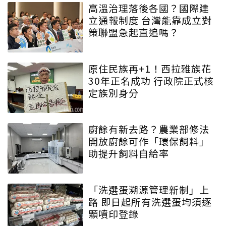
高溫治理落後各國？國際建
立通報制度 台灣能靠成立對
策聯盟急起直追嗎？
原住民族再+1！西拉雅族花
30年正名成功 行政院正式核
定族別身分
廚餘有新去路？農業部修法
開放廚餘可作「環保飼料」
助提升飼料自給率
「洗選蛋溯源管理新制」上
路 即日起所有洗選蛋均須逐
顆噴印登錄