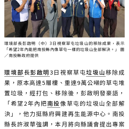
環境部長彭啟明（中）3日視察草屯垃圾山的移除成果，表示
「希望2年內能把南投縣內像草屯一樣的垃圾山全部解決。」 圖
／南投縣政府提供
環境部
長
彭啟明
3日視察草屯
垃圾山
移除成
果，原本高達5層樓、重達9萬公噸的草屯堆
置垃圾，經打包、移除後，彭啟明發豪語，
「希望2年內把
南投
像草屯的垃圾山全部解
決」，他力挺縣府興建再生能源中心。南投
縣長許淑華強調，本月將向縣議會提出專案