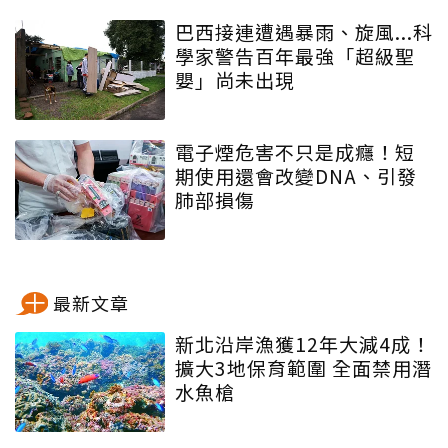
巴西接連遭遇暴雨、旋風...科
學家警告百年最強「超級聖
嬰」尚未出現
電子煙危害不只是成癮！短
期使用還會改變DNA、引發
肺部損傷
最新文章
新北沿岸漁獲12年大減4成！
擴大3地保育範圍 全面禁用潛
水魚槍