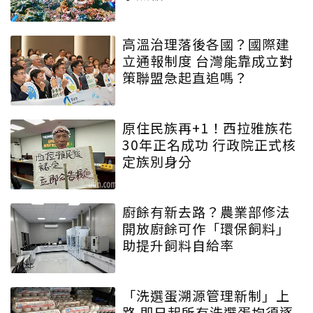
高溫治理落後各國？國際建
立通報制度 台灣能靠成立對
策聯盟急起直追嗎？
原住民族再+1！西拉雅族花
30年正名成功 行政院正式核
定族別身分
廚餘有新去路？農業部修法
開放廚餘可作「環保飼料」
助提升飼料自給率
「洗選蛋溯源管理新制」上
路 即日起所有洗選蛋均須逐