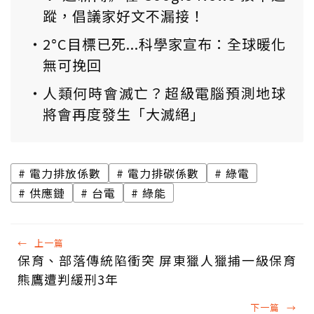
蹤，倡議家好文不漏接！
2°C目標已死...科學家宣布：全球暖化
無可挽回
人類何時會滅亡？超級電腦預測地球
將會再度發生「大滅絕」
電力排放係數
電力排碳係數
綠電
供應鏈
台電
綠能
←
上一篇
保育、部落傳統陷衝突 屏東獵人獵捕一級保育
熊鷹遭判緩刑3年
下一篇
→