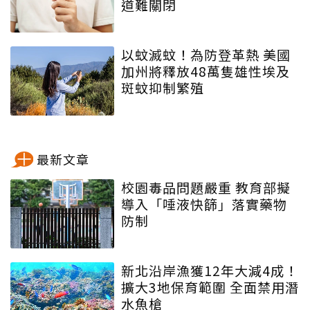
道難關閉
以蚊滅蚊！為防登革熱 美國
加州將釋放48萬隻雄性埃及
斑蚊抑制繁殖
最新文章
校園毒品問題嚴重 教育部擬
導入「唾液快篩」落實藥物
防制
新北沿岸漁獲12年大減4成！
擴大3地保育範圍 全面禁用潛
水魚槍