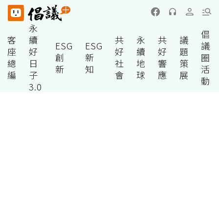
永
倡
客
續
共
永
共
議
ESG
ESG
議
座
好
好
續
好
題
創
新
圈
總
日
社
地
響
策
新
知
活
編
子
會
球
應
展
動
3.0