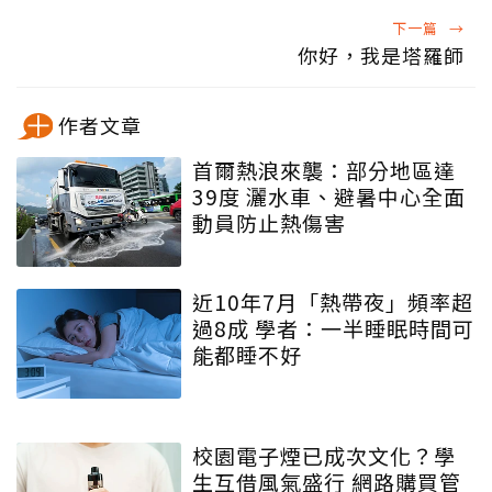
下一篇
→
你好，我是塔羅師
作者文章
首爾熱浪來襲：部分地區達
39度 灑水車、避暑中心全面
動員防止熱傷害
近10年7月「熱帶夜」頻率超
過8成 學者：一半睡眠時間可
能都睡不好
校園電子煙已成次文化？學
生互借風氣盛行 網路購買管