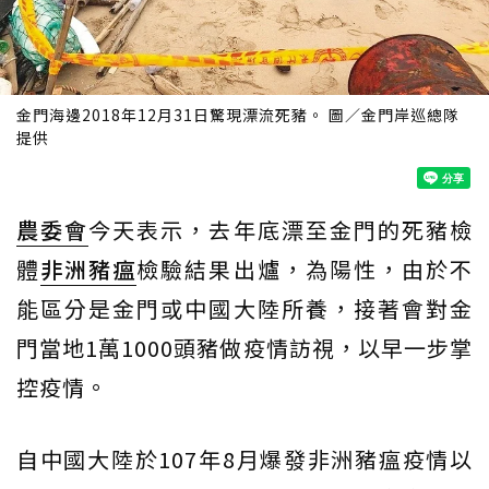
金門海邊2018年12月31日驚現漂流死豬。 圖／金門岸巡總隊
提供
農委會
今天表示，去年底漂至金門的死豬檢
體
非洲豬瘟
檢驗結果出爐，為陽性，由於不
能區分是金門或中國大陸所養，接著會對金
門當地1萬1000頭豬做疫情訪視，以早一步掌
控疫情。
自中國大陸於107年8月爆發非洲豬瘟疫情以