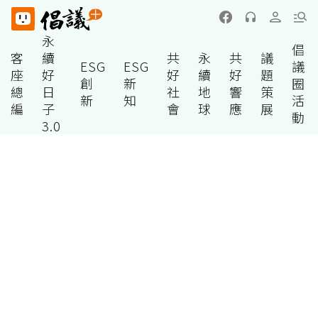
永
倡
客
續
共
永
共
議
ESG
ESG
議
座
好
好
續
好
題
創
新
圈
總
日
社
地
響
策
新
知
活
編
子
會
球
應
展
動
3.0