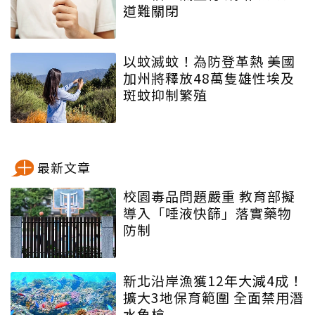
道難關閉
以蚊滅蚊！為防登革熱 美國
加州將釋放48萬隻雄性埃及
斑蚊抑制繁殖
最新文章
校園毒品問題嚴重 教育部擬
導入「唾液快篩」落實藥物
防制
新北沿岸漁獲12年大減4成！
擴大3地保育範圍 全面禁用潛
水魚槍