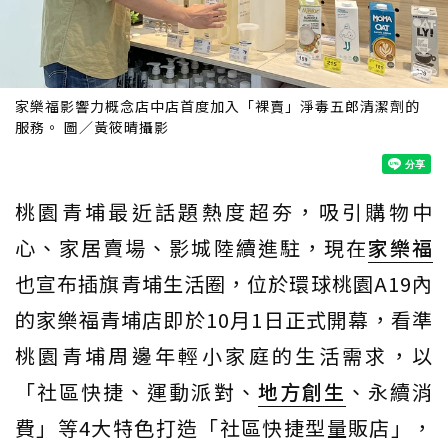
家樂福影響力概念店中店首度加入「裸賣」淨毒五郎清潔劑的
服務。 圖／黃筱晴攝影
桃園青埔最近話題熱度超夯，吸引購物中
心、家居賣場、影城陸續進駐，現在
家樂福
也宣布插旗青埔生活圈，位於環球桃園A19內
的家樂福青埔店即於10月1日正式開幕，看準
桃園青埔周邊年輕小家庭的生活需求，以
「社區快捷、運動派對、
地方創生
、永續消
費」等4大特色打造「社區快捷型量販店」，