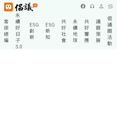
永
倡
客
續
共
永
共
議
ESG
ESG
議
座
好
好
續
好
題
創
新
圈
總
日
社
地
響
策
新
知
活
編
子
會
球
應
展
動
3.0