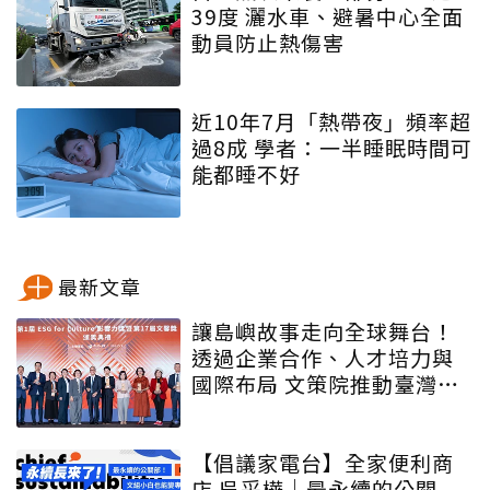
39度 灑水車、避暑中心全面
動員防止熱傷害
近10年7月「熱帶夜」頻率超
過8成 學者：一半睡眠時間可
能都睡不好
最新文章
讓島嶼故事走向全球舞台！
透過企業合作、人才培力與
國際布局 文策院推動臺灣文
化內容更遠航
【倡議家電台】全家便利商
店 吳采樺｜最永續的公關