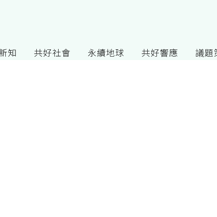
G新知
共好社會
永續地球
共好響應
議題