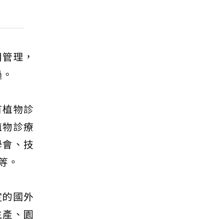
用管理，
過。
有植物診
植物診療
學會、技
等。
定的國外
生產、園