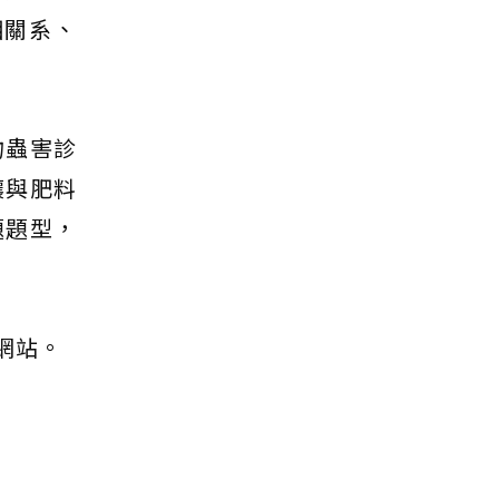
相關系、
物蟲害診
壤與肥料
題題型，
網站。