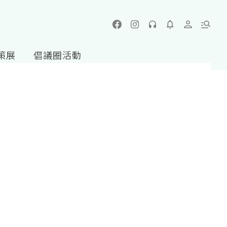
策展
倡議圈活動