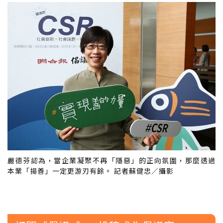
嚴德芬認為，當企業凝聚不再「隱惡」的正向氛圍，那麼透過
本業「揚善」一定更游刃有餘。 記者蘇健忠／攝影