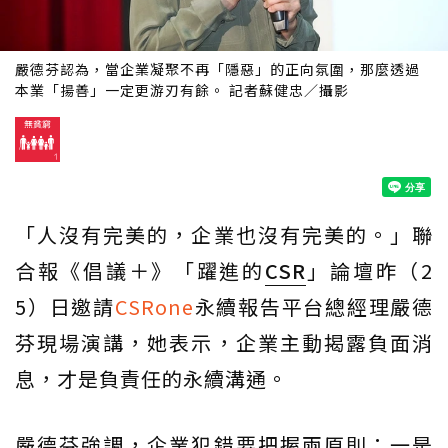
嚴德芬認為，當企業凝聚不再「隱惡」的正向氛圍，那麼透過
本業「揚善」一定更游刃有餘。 記者蘇健忠／攝影
「人沒有完美的，企業也沒有完美的。」聯
合報《倡議＋》「躍進的
CSR
」論壇昨（2
5）日邀請
CSRone
永續報告平台總經理嚴德
芬現場演講，她表示，企業主動揭露負面消
息，才是負責任的永續溝通。
嚴德芬強調，企業犯錯要把握兩原則：一是