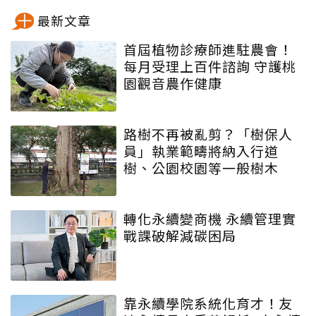
最新文章
首屆植物診療師進駐農會！
每月受理上百件諮詢 守護桃
園觀音農作健康
路樹不再被亂剪？「樹保人
員」執業範疇將納入行道
樹、公園校園等一般樹木
轉化永續變商機 永續管理實
戰課破解減碳困局
靠永續學院系統化育才！友