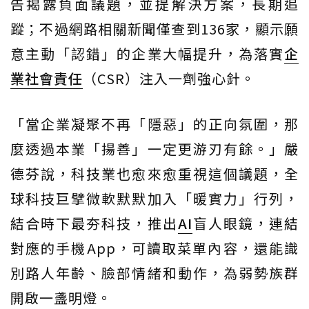
告揭露負面議題，並提解決方案，長期追
蹤；不過網路相關新聞僅查到136家，顯示願
意主動「認錯」的企業大幅提升，為落實
企
業社會責任
（CSR）注入一劑強心針。
「當企業凝聚不再「隱惡」的正向氛圍，那
麼透過本業「揚善」一定更游刃有餘。」嚴
德芬說，科技業也愈來愈重視這個議題，全
球科技巨擘微軟默默加入「暖實力」行列，
結合時下最夯科技，推出
AI
盲人眼鏡，連結
對應的手機App，可讀取菜單內容，還能識
別路人年齡、臉部情緒和動作，為弱勢族群
開啟一盞明燈。