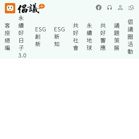
永
倡
客
續
共
永
共
議
ESG
ESG
議
座
好
好
續
好
題
創
新
圈
總
日
社
地
響
策
新
知
活
編
子
會
球
應
展
動
3.0