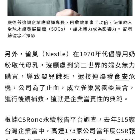
嚴德芬強調企業應發揮專長，回收效果事半功倍，決策納入
全球永續發展目標（SDGs），讓永續力成為影響力。 記者
蘇健忠／攝影
另外，雀巢（Nestle）在1970年代倡導用奶
粉取代母乳，沒顧慮到第三世界的婦女無力
購買，導致嬰兒餓死，還接連爆發
食安
危
機，公司為了止血，成立雀巢營養委員會，
進行後續補救，這就是企業當責性的典範。
根據CSRone永續報告平台調查，去年515家
台灣企業當中，高達173家公司當年度CSR報