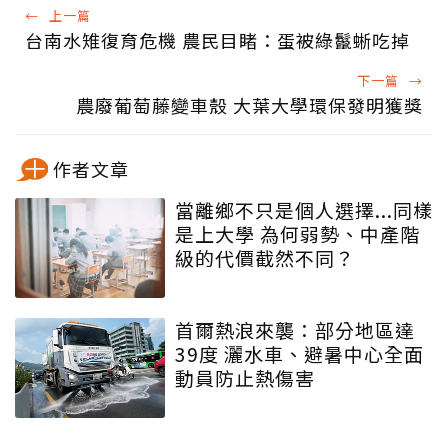
←
上一篇
台南水雉復育危機 農民目睹：蛋被綠鬣蜥吃掉
下一篇
→
農廢葡萄藤變車殼 大葉大學環保發明獲獎
作者文章
當離鄉不只是個人選擇...同樣
是上大學 為何弱勢、中產階
級的代價截然不同？
首爾熱浪來襲：部分地區達
39度 灑水車、避暑中心全面
動員防止熱傷害