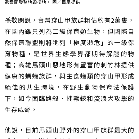
電案開發整地毀棲地。 圖／民眾提供
孫敬閔說，台灣穿山甲族群粗估約有2萬隻，
在國內雖只列為二級保育類生物，但國際自
然保育聯盟則將牠列「極度瀕危」的一級保
育物種，是世界生態學界都期待解謎的物
種；高雄馬頭山惡地形有豐富的刺竹林提供
健康的螞蟻族群，與主食蟻類的穿山甲形成
絕佳的共生環境，在野生動物保育法保護
下，如今面臨路殺、捕獸鋏和流浪犬攻擊的
生存威脅。
他說，目前馬頭山野外的穿山甲族群最大的