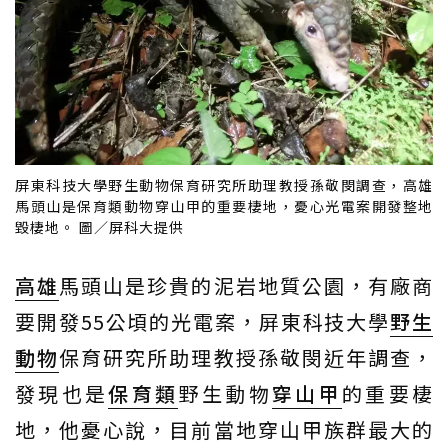
屏東科技大學野生動物保育研究所助理教授孫敬閔調查，高雄
馬頭山是保育類動物穿山甲的重要棲地，憂心光電案開發整地
毀棲地。 圖／屏科大提供
高雄
馬頭山是珍貴的泥岩地質公園，有廠商
要開發55公頃的光電案，屏東科技大學
野生
動物
保育研究所助理教授孫敬閔近年調查，
發現也是
保育類
野生動物
穿山甲
的重要棲
地，他憂心說，目前當地穿山甲族群最大的