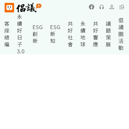
永
倡
客
續
共
永
共
議
ESG
ESG
議
座
好
好
續
好
題
創
新
圈
總
日
社
地
響
策
新
知
活
編
子
會
球
應
展
動
3.0