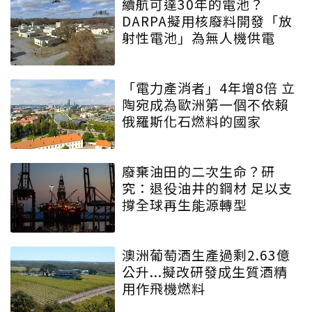
續航可達30年的電池？
DARPA擬用核廢料開發「放
射性電池」為無人機供電
「電力產消者」4年增8倍 立
陶宛成為歐洲第一個不依賴
俄羅斯化石燃料的國家
廢棄油田的二次生命？研
究：退役油井的鋼材 足以支
撐全球再生能源轉型
澳洲葡萄酒生產過剩2.63億
公升...擬改研發成生質酒精
用作飛機燃料