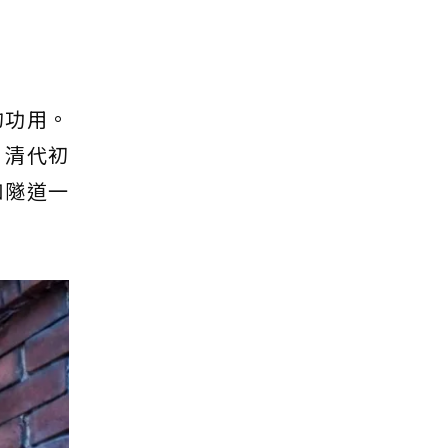
的功用。
：清代初
如隧道一