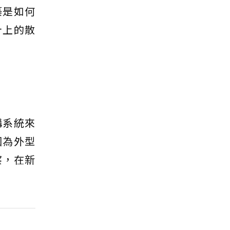
築是如何
計上的散
構系統來
因為外型
察，在新