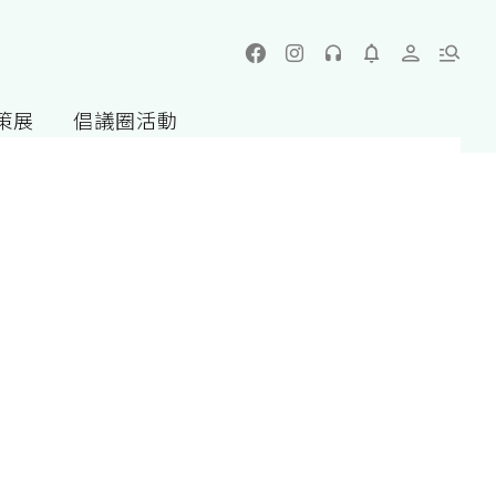
策展
倡議圈活動