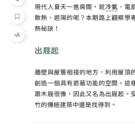
現代人夏天一進房間，就
冷氣
、電
散熱、遮陽的呢？本期路上觀察學
熱秘訣！
出屐起
牆壁與屋簷相接的地方，利用屋頂
創造一個具有遮蔽功能的空間。這
跟木屐很像，因此又名為出屐起。
竹的傳統建築中還是找得到。