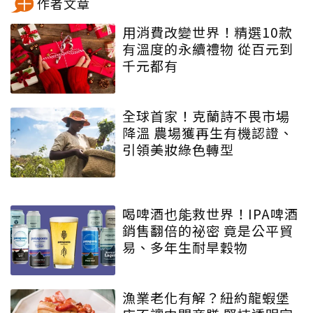
作者文章
用消費改變世界！精選10款
有溫度的永續禮物 從百元到
千元都有
全球首家！克蘭詩不畏市場
降溫 農場獲再生有機認證、
引領美妝綠色轉型
喝啤酒也能救世界！IPA啤酒
銷售翻倍的祕密 竟是公平貿
易、多年生耐旱穀物
漁業老化有解？紐約龍蝦堡