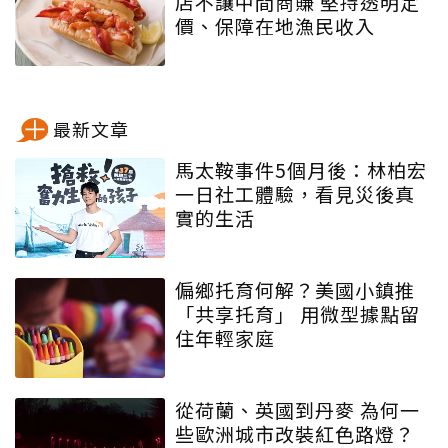
店不讓中間商賺 堅持透明定
價、保障在地漁民收入
最新文章
馬太鞍事件5個月後：林柏宏
一日社工體驗，看見災後真
實的生活
偏鄉托育何解？美國小鎮推
「共享托育」 用微型據點留
住年輕家庭
從荷蘭、英國到丹麥 為何一
些歐洲城市改裝紅色路燈？