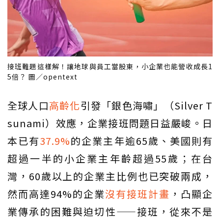
接班難題這樣解！讓地球與員工當股東，小企業也能營收成長1
5倍？ 圖／opentext
全球人口
高齡化
引發「銀色海嘯」（Silver T
sunami）效應，企業接班問題日益嚴峻。日
本已有
37.9%
的企業主年逾65歲、美國則有
超過一半的小企業主年齡超過55歲；在台
灣，60歲以上的企業主比例也已突破兩成，
然而高達94%的企業
沒有接班計畫
，凸顯企
業傳承的困難與迫切性——接班，從來不是