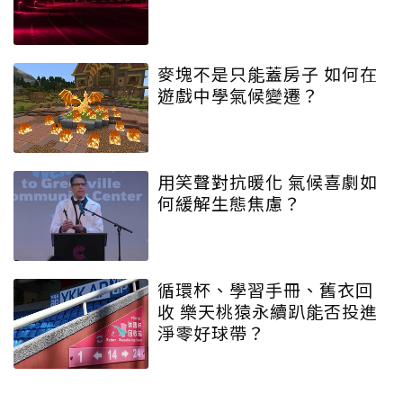
麥塊不是只能蓋房子 如何在
遊戲中學氣候變遷？
用笑聲對抗暖化 氣候喜劇如
何緩解生態焦慮？
循環杯、學習手冊、舊衣回
收 樂天桃猿永續趴能否投進
淨零好球帶？