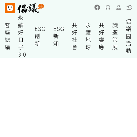
永
倡
客
續
共
永
共
議
ESG
ESG
議
座
好
好
續
好
題
創
新
圈
總
日
社
地
響
策
新
知
活
編
子
會
球
應
展
動
3.0