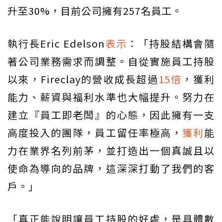
升至30%，目前公司擁有257名員工。
執行長Eric Edelson
表示
：「持股結構會隨
著公司業務需求而調整。自從實施員工持股
以來，Fireclay的營收成長超過
15倍
，獲利
能力、薪資與福利水準也大幅提升。努力在
建立『員工即老闆』的心態，因此擁有一支
高度投入的團隊，員工留任率極高，
獲利
能
力在業界名列前茅，並打造出一個真誠且以
使命為導向的品牌，這深深打動了我們的客
戶。」
「真正能說明讓員工持股的好處，是具體數