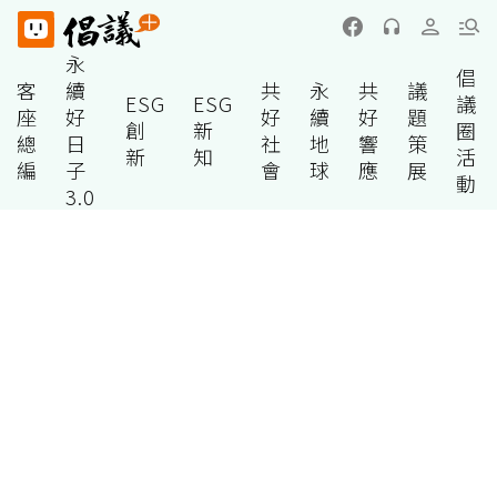
永
倡
客
續
共
永
共
議
ESG
ESG
議
座
好
好
續
好
題
創
新
圈
總
日
社
地
響
策
新
知
活
編
子
會
球
應
展
動
3.0