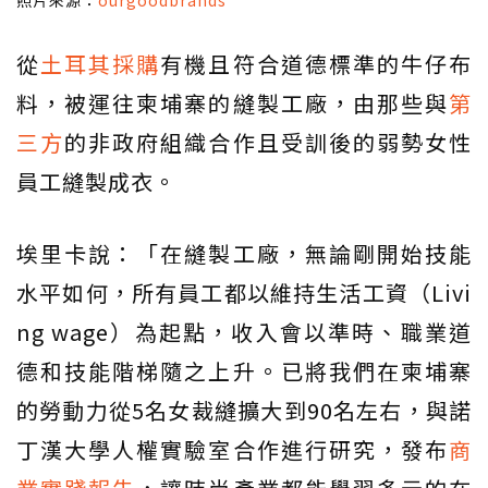
照片來源：
ourgoodbrands
從
土耳其採購
有機且符合道德標準的牛仔布
料，被運往柬埔寨的縫製工廠，由那些與
第
三方
的非政府組織合作且受訓後的弱勢女性
員工縫製成衣。
埃里卡說：「在縫製工廠，無論剛開始技能
水平如何，所有員工都以維持生活工資（Livi
ng wage）為起點，收入會以準時、職業道
德和技能階梯隨之上升。已將我們在柬埔寨
的勞動力從5名女裁縫擴大到90名左右，與諾
丁漢大學人權實驗室合作進行研究，發布
商