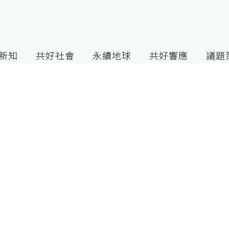
G新知
共好社會
永續地球
共好響應
議題