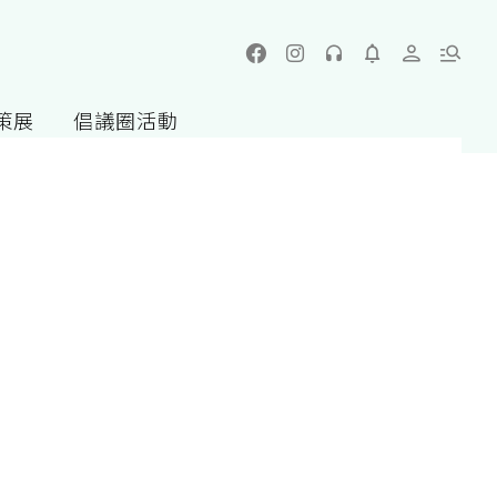
策展
倡議圈活動