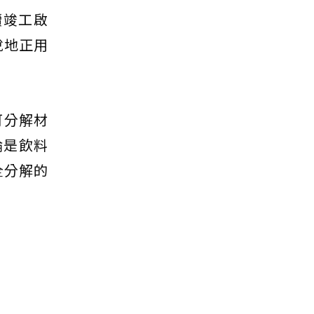
續竣工啟
悅地正用
可分解材
論是飲料
全分解的