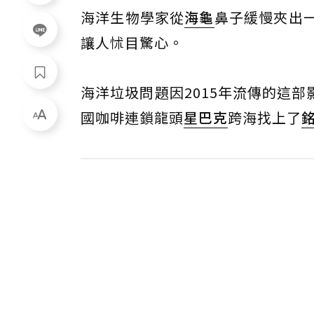
海洋生物學家從
海龜
鼻子緩慢夾出
讓人怵目驚心。
海洋垃圾問題因2015年流傳的這
國咖啡連鎖龍頭
星巴克
跨海找上了