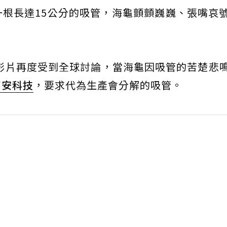
一根長達15公分的吸管，海龜顫顫巍巍、張嘴哀
部影片再度受到全球討論，當海龜因吸管的苦楚悲
銘安科技
，要求代為生產會分解的吸管。