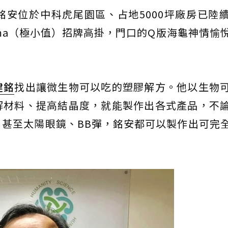
安位於中科虎尾園區、占地5000坪廠房已陸
ima（極小值）招牌高掛，門口的Q版海龜神情愉
建銘
找出讓微生物可以吃的塑膠解方。他以生物
解材料、提高結晶度，就能製作出各式產品，不
甚至太陽眼鏡、BB彈，銘安都可以製作出可完