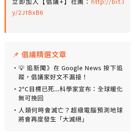
立即加入【倡議+】社團：
http://bit.l
y/2JtBxB6
📌 倡議精選文章
💡 追新聞》在 Google News 按下追
蹤，倡議家好文不漏接！
2°C目標已死...科學家宣布：全球暖化
無可挽回
人類何時會滅亡？超級電腦預測地球
將會再度發生「大滅絕」