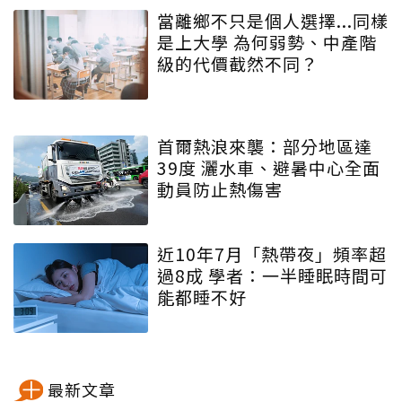
當離鄉不只是個人選擇...同樣
是上大學 為何弱勢、中產階
級的代價截然不同？
首爾熱浪來襲：部分地區達
39度 灑水車、避暑中心全面
動員防止熱傷害
近10年7月「熱帶夜」頻率超
過8成 學者：一半睡眠時間可
能都睡不好
最新文章