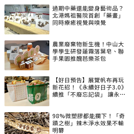
過期中藥還能變身藝術品？
北港媽祖醫院首創「藥畫」
同時療癒視覺與嗅覺
農業廢棄物新生機！中山大
學學生研發蓮霧落葉皂、聯
手果園推醜芭樂茶包
【好日預告】展覽帆布再玩
新花招！《永續好日子3.0》
續推「不廢忘記袋」 讓永續
增添驚喜與期待
98%微塑膠都能攔下！「奇
蹟之樹」辣木淨水效果不輸
明礬