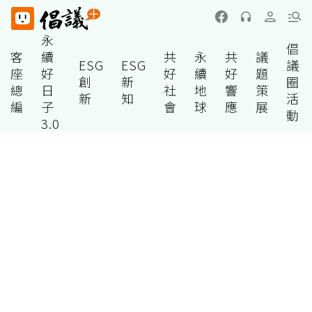
永
倡
客
續
共
永
共
議
ESG
ESG
議
座
好
好
續
好
題
創
新
圈
總
日
社
地
響
策
新
知
活
編
子
會
球
應
展
動
3.0