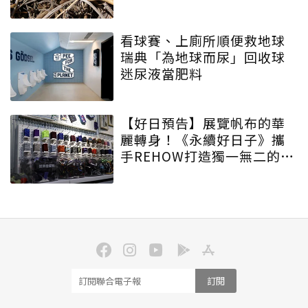
看球賽、上廁所順便救地球
瑞典「為地球而尿」回收球
迷尿液當肥料
【好日預告】展覽帆布的華
麗轉身！《永續好日子》攜
手REHOW打造獨一無二的
「撞色不廢不廢包」
訂閱