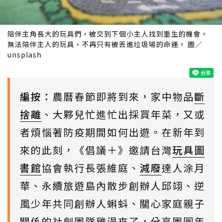
陪伴主角長大的玩具們，被交到下個小主人找到重生的機會。
無法陪伴主人的玩具，不再只有被丟進垃圾場的命運。 圖／
unsplash
編按：
農曆春節即將到來，家中物品
斷
捨離
、大夥兒忙進忙出採買年菜，又或
者煩惱著防疫期間如何出遊。在新年到
來的此刻，《倡議＋》邀請台灣
玩具圖
書館
協會執行長張維庭、
減廢
達人涂月
華、永續旅遊島內散步創辦人邱翊、逆
風少年共同創辦人蝌蚪、關心家庭親子
關係的社創團隊雞湯來了，分享團圓年