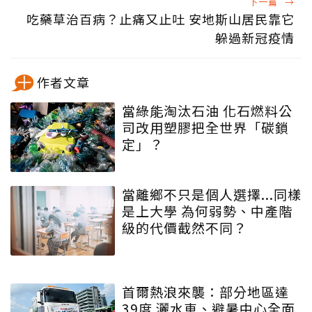
下一篇
→
吃藥草治百病？止痛又止吐 安地斯山居民靠它
躲過新冠疫情
作者文章
當綠能淘汰石油 化石燃料公
司改用塑膠把全世界「碳鎖
定」？
當離鄉不只是個人選擇...同樣
是上大學 為何弱勢、中產階
級的代價截然不同？
首爾熱浪來襲：部分地區達
39度 灑水車、避暑中心全面