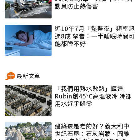
動員防止熱傷害
近10年7月「熱帶夜」頻率超
過8成 學者：一半睡眠時間可
能都睡不好
最新文章
「我們用熱水散熱」輝達
Rubin創45°C高溫液冷 冷卻
用水近乎歸零
建築還是老的好？義大利中
世紀石屋：石灰岩牆、圓錐