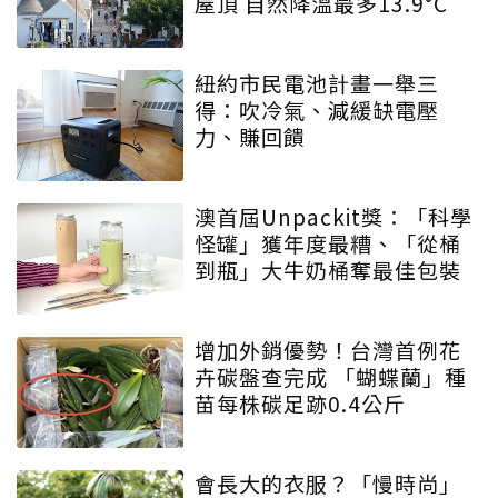
屋頂 自然降溫最多13.9°C
紐約市民電池計畫一舉三
得：吹冷氣、減緩缺電壓
力、賺回饋
澳首屆Unpackit獎：「科學
怪罐」獲年度最糟、「從桶
到瓶」大牛奶桶奪最佳包裝
增加外銷優勢！台灣首例花
卉碳盤查完成 「蝴蝶蘭」種
苗每株碳足跡0.4公斤
會長大的衣服？「慢時尚」