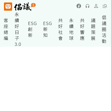
永
倡
客
續
共
永
共
議
ESG
ESG
議
座
好
好
續
好
題
創
新
圈
總
日
社
地
響
策
新
知
活
編
子
會
球
應
展
動
3.0