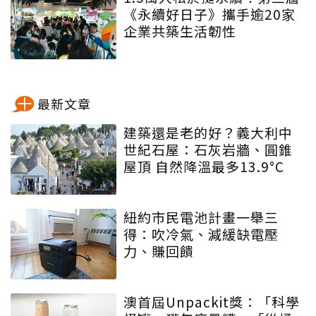
《永續好日子》攜手逾20家
企業共築生活韌性
最新文章
建築還是老的好？義大利中
世紀石屋：石灰岩牆、圓錐
屋頂 自然降溫最多13.9°C
紐約市民電池計畫一舉三
得：吹冷氣、減緩缺電壓
力、賺回饋
澳首屆Unpackit獎：「科學