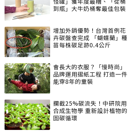
怪罐」獲年度最糟、「從桶
到瓶」大牛奶桶奪最佳包裝
增加外銷優勢！台灣首例花
卉碳盤查完成 「蝴蝶蘭」種
苗每株碳足跡0.4公斤
會長大的衣服？「慢時尚」
品牌運用摺紙工程 打造一件
能穿8年的童裝
攔截25%碳流失！中研院用
合成生物學 重新設計植物的
固碳循環