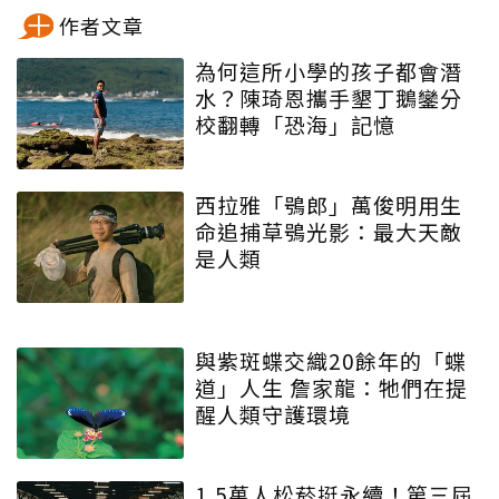
作者文章
為何這所小學的孩子都會潛
水？陳琦恩攜手墾丁鵝鑾分
校翻轉「恐海」記憶
西拉雅「鴞郎」萬俊明用生
命追捕草鴞光影：最大天敵
是人類
與紫斑蝶交織20餘年的「蝶
道」人生 詹家龍：牠們在提
醒人類守護環境
1.5萬人松菸挺永續！第三屆