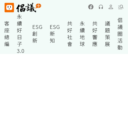
永
倡
客
續
共
永
共
議
ESG
ESG
議
座
好
好
續
好
題
創
新
圈
總
日
社
地
響
策
新
知
活
編
子
會
球
應
展
動
3.0