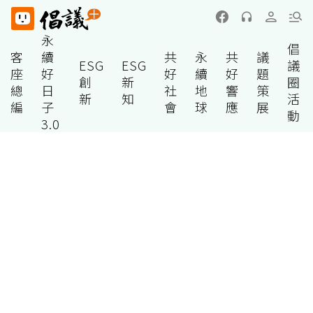
永
倡
客
續
共
永
共
議
ESG
ESG
議
座
好
好
續
好
題
創
新
圈
總
日
社
地
響
策
新
知
活
編
子
會
球
應
展
動
3.0