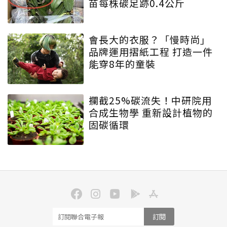
苗每株碳足跡0.4公斤
會長大的衣服？「慢時尚」
品牌運用摺紙工程 打造一件
能穿8年的童裝
攔截25%碳流失！中研院用
合成生物學 重新設計植物的
固碳循環
訂閱