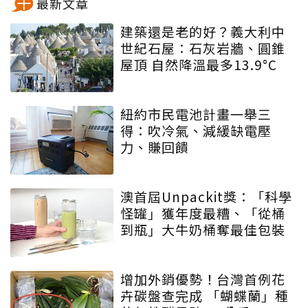
最新文章
建築還是老的好？義大利中
世紀石屋：石灰岩牆、圓錐
屋頂 自然降溫最多13.9°C
紐約市民電池計畫一舉三
得：吹冷氣、減緩缺電壓
力、賺回饋
澳首屆Unpackit獎：「科學
怪罐」獲年度最糟、「從桶
到瓶」大牛奶桶奪最佳包裝
增加外銷優勢！台灣首例花
卉碳盤查完成 「蝴蝶蘭」種