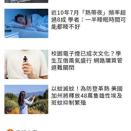
近10年7月「熱帶夜」頻率超
過8成 學者：一半睡眠時間可
能都睡不好
校園電子煙已成次文化？學
生互借風氣盛行 網路購買管
道難關閉
以蚊滅蚊！為防登革熱 美國
加州將釋放48萬隻雄性埃及
斑蚊抑制繁殖