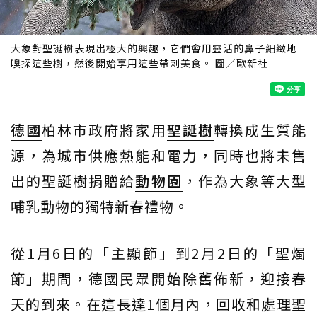
大象對聖誕樹表現出極大的興趣，它們會用靈活的鼻子細緻地
嗅探這些樹，然後開始享用這些帶刺美食。 圖／歐新社
德國
柏林市政府將家用
聖誕樹
轉換成生質能
源，為城市供應熱能和電力，同時也將未售
出的聖誕樹捐贈給
動物園
，作為大象等大型
哺乳動物的獨特新春禮物。
從1月6日的「主顯節」到2月2日的「聖燭
節」期間，德國民眾開始除舊佈新，迎接春
天的到來。在這長達1個月內，回收和處理聖