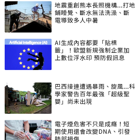
地震重創熊本長照機構...打地
鋪睡覺、斷水無法洗澡、斷
電導致多人中暑
AI生成內容都要「貼標
籤」！歐盟新規強制企業加
上數位浮水印 預防假訊息
巴西接連遭遇暴雨、旋風...科
學家警告百年最強「超級聖
嬰」尚未出現
電子煙危害不只是成癮！短
期使用還會改變DNA、引發
肺部損傷