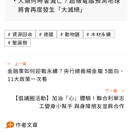
人類何時會滅亡？超級電腦預測地球
將會再度發生「大滅絕」
資源回收
德國
動物園
木材永續
聖誕樹
←
上一篇
金融業如何迎戰永續？央行總裁楊金龍 5面向、
11大政策一次看
下一篇
→
【倡議圈活動】加油「心」體驗！聯合利華志
工變身小幫手 與身障朋友並肩合作
作者文章