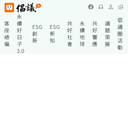
永
倡
客
續
共
永
共
議
ESG
ESG
議
座
好
好
續
好
題
創
新
圈
總
日
社
地
響
策
新
知
活
編
子
會
球
應
展
動
3.0