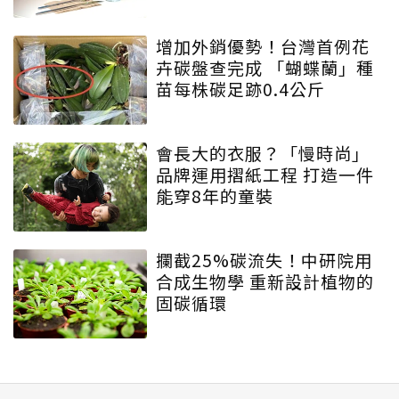
增加外銷優勢！台灣首例花
卉碳盤查完成 「蝴蝶蘭」種
苗每株碳足跡0.4公斤
會長大的衣服？「慢時尚」
品牌運用摺紙工程 打造一件
能穿8年的童裝
攔截25%碳流失！中研院用
合成生物學 重新設計植物的
固碳循環