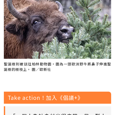
聖誕樹則被送往柏林動物園。圖為一頭歐洲野牛將鼻子伸進聖
誕樹的樹枝上。 圖／歐新社
Take action！加入《倡議+》