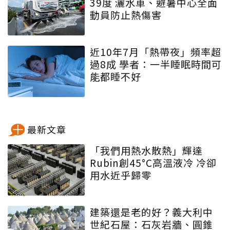
39度 灑水車、避暑中心全面
動員防止熱傷害
近10年7月「熱帶夜」頻率超
過8成 學者：一半睡眠時間可
能都睡不好
最新文章
「我們用熱水散熱」輝達
Rubin創45°C高溫液冷 冷卻
用水近乎歸零
建築還是老的好？義大利中
世紀石屋：石灰岩牆、圓錐