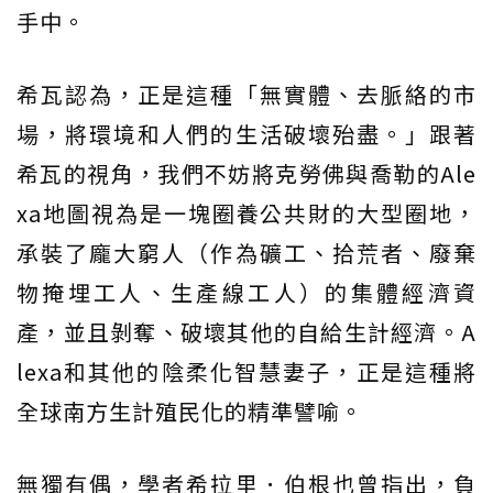
手中。
希瓦認為，正是這種「無實體、去脈絡的市
場，將環境和人們的生活破壞殆盡。」跟著
希瓦的視角，我們不妨將克勞佛與喬勒的Ale
xa地圖視為是一塊圈養公共財的大型圈地，
承裝了龐大窮人（作為礦工、拾荒者、廢棄
物掩埋工人、生產線工人）的集體經濟資
產，並且剝奪、破壞其他的自給生計經濟。A
lexa和其他的陰柔化智慧妻子，正是這種將
全球南方生計殖民化的精準譬喻。
無獨有偶，學者希拉里．伯根也曾指出，負