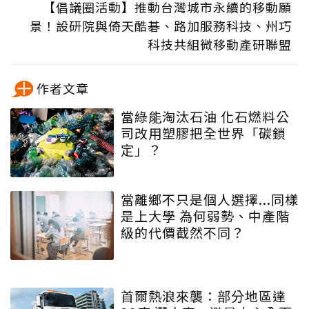
【倡議圈活動】推動台灣城市永續的移動願
景！設研院與倚天酷碁、路加服務科技、州巧
科技共組微移動產研聯盟
作者文章
當綠能淘汰石油 化石燃料公
司改用塑膠把全世界「碳鎖
定」？
當離鄉不只是個人選擇...同樣
是上大學 為何弱勢、中產階
級的代價截然不同？
首爾熱浪來襲：部分地區達