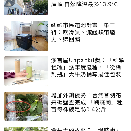
屋頂 自然降溫最多13.9°C
紐約市民電池計畫一舉三
得：吹冷氣、減緩缺電壓
力、賺回饋
澳首屆Unpackit獎：「科學
怪罐」獲年度最糟、「從桶
到瓶」大牛奶桶奪最佳包裝
增加外銷優勢！台灣首例花
卉碳盤查完成 「蝴蝶蘭」種
苗每株碳足跡0.4公斤
會長大的衣服？「慢時尚」