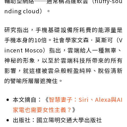
輔助型網絡──通常稱為蓬軟雲（fluffy-sou
nding cloud）。
研究指出，手機基礎設備所耗費的能源量是
手機本身的10倍。社會學家文森．莫斯可（V
incent Mosco）指出，雲端給人一種無辜、
神秘的形象，以至於雲端科技所帶來的所有
影響，就這樣被雲朵般輕盈純粹、脫俗清新
的譬喻所層層遮掩住。
本文摘自：《
智慧妻子：Siri、Alexa與AI
家電也需要女性主義？
》
出版社：國立陽明交通大學出版社