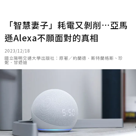
「智慧妻子」耗電又剝削…亞馬
遜Alexa不願面對的真相
2023/12/18
國立陽明交通大學出版社：原著／約蘭德．斯特蘭格斯、珍
妮．甘迺迪