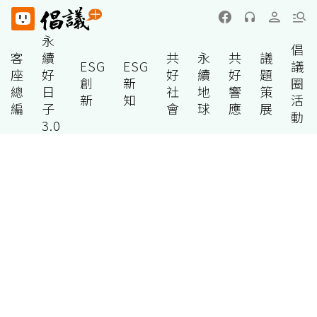
永
倡
客
續
共
永
共
議
ESG
ESG
議
座
好
好
續
好
題
創
新
圈
總
日
社
地
響
策
新
知
活
編
子
會
球
應
展
動
3.0