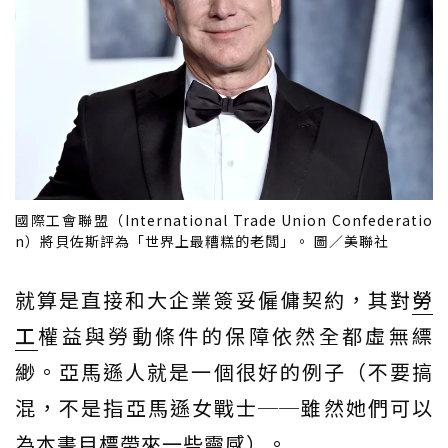
國際工會聯盟（International Trade Union Confederatio
n）將貝佐斯評為「世界上最糟糕的老闆」。 圖／美聯社
就算是直接和大企業簽妥僱傭契約，其對
勞
工
權益與勞動條件的保障依然全都虛無縹
緲。亞馬遜人就是一個很好的例子（不要搞
混，不是指亞馬遜女戰士──雖然她們可以
為本書目標帶來一些靈感）。