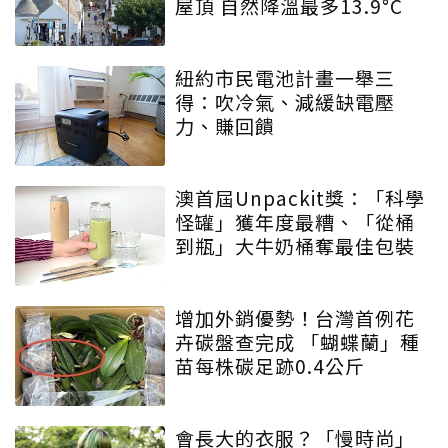
屋頂 自然降溫最多13.9°C
紐約市民電池計畫一舉三
得：吹冷氣、減緩缺電壓
力、賺回饋
澳首屆Unpackit獎：「科學
怪罐」獲年度最糟、「從桶
到瓶」大牛奶桶奪最佳包裝
增加外銷優勢！台灣首例花
卉碳盤查完成 「蝴蝶蘭」種
苗每株碳足跡0.4公斤
會長大的衣服？「慢時尚」