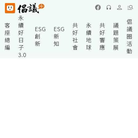
永
倡
客
續
共
永
共
議
ESG
ESG
議
座
好
好
續
好
題
創
新
圈
總
日
社
地
響
策
新
知
活
編
子
會
球
應
展
動
3.0