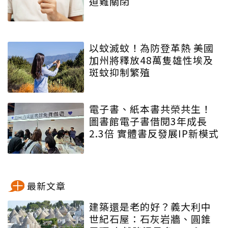
道難關閉
以蚊滅蚊！為防登革熱 美國
加州將釋放48萬隻雄性埃及
斑蚊抑制繁殖
電子書、紙本書共榮共生！
圖書館電子書借閱3年成長
2.3倍 實體書反發展IP新模式
最新文章
建築還是老的好？義大利中
世紀石屋：石灰岩牆、圓錐