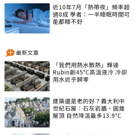
近10年7月「熱帶夜」頻率超
過8成 學者：一半睡眠時間可
能都睡不好
最新文章
「我們用熱水散熱」輝達
Rubin創45°C高溫液冷 冷卻
用水近乎歸零
建築還是老的好？義大利中
世紀石屋：石灰岩牆、圓錐
屋頂 自然降溫最多13.9°C