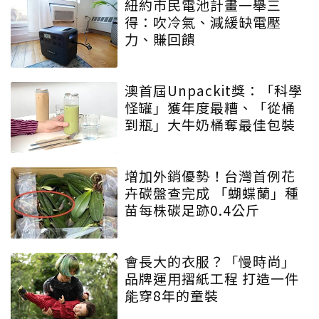
紐約市民電池計畫一舉三
得：吹冷氣、減緩缺電壓
力、賺回饋
澳首屆Unpackit獎：「科學
怪罐」獲年度最糟、「從桶
到瓶」大牛奶桶奪最佳包裝
增加外銷優勢！台灣首例花
卉碳盤查完成 「蝴蝶蘭」種
苗每株碳足跡0.4公斤
會長大的衣服？「慢時尚」
品牌運用摺紙工程 打造一件
能穿8年的童裝