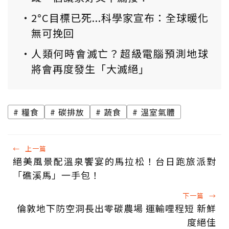
2°C目標已死...科學家宣布：全球暖化
無可挽回
人類何時會滅亡？超級電腦預測地球
將會再度發生「大滅絕」
糧食
碳排放
蔬食
溫室氣體
←
上一篇
絕美風景配溫泉饗宴的馬拉松！台日跑旅派對
「礁溪馬」一手包！
下一篇
→
倫敦地下防空洞長出零碳農場 運輸哩程短 新鮮
度絕佳