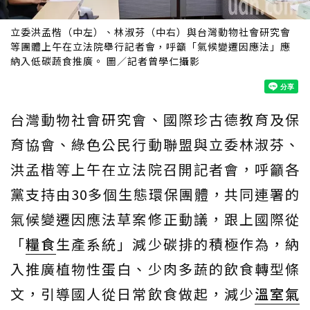
立委洪孟楷（中左）、林淑芬（中右）與台灣動物社會研究會
等團體上午在立法院舉行記者會，呼籲「氣候變遷因應法」應
納入低碳蔬食推廣。 圖／記者曾學仁攝影
台灣動物社會研究會、國際珍古德教育及保
育協會、綠色公民行動聯盟與立委林淑芬、
洪孟楷等上午在立法院召開記者會，呼籲各
黨支持由30多個生態環保團體，共同連署的
氣候變遷因應法草案修正動議，跟上國際從
「
糧食
生產系統」減少碳排的積極作為，納
入推廣植物性蛋白、少肉多蔬的飲食轉型條
文，引導國人從日常飲食做起，減少
溫室氣