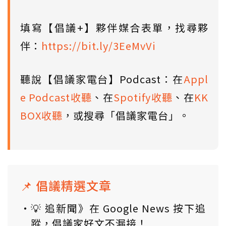
填寫【倡議+】夥伴媒合表單，找尋夥
伴：
https://bit.ly/3EeMvVi
聽說【倡議家電台】Podcast：在
Appl
e Podcast收聽
、在
Spotify收聽
、在
KK
BOX收聽
，或搜尋「倡議家電台」。
📌 倡議精選文章
💡 追新聞》在 Google News 按下追
蹤，倡議家好文不漏接！