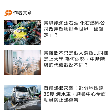
作者文章
當綠能淘汰石油 化石燃料公
司改用塑膠把全世界「碳鎖
定」？
當離鄉不只是個人選擇...同樣
是上大學 為何弱勢、中產階
級的代價截然不同？
首爾熱浪來襲：部分地區達
39度 灑水車、避暑中心全面
動員防止熱傷害