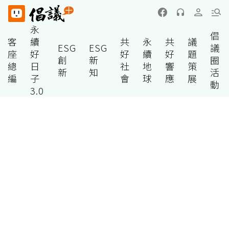
永
倡
客
續
共
永
共
議
ESG
ESG
議
座
好
好
續
好
題
創
新
圈
總
日
社
地
響
策
新
知
活
編
子
會
球
應
展
動
3.0