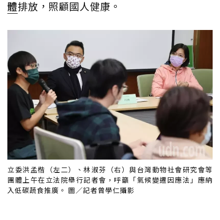
體
排放，照顧國人健康。
立委洪孟楷（左二）、林淑芬（右）與台灣動物社會研究會等
團體上午在立法院舉行記者會，呼籲「氣候變遷因應法」應納
入低碳蔬食推廣。 圖／記者曾學仁攝影